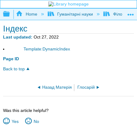
Expand/collapse global hierarchy
Home
Гуманітарні науки
Філософія
Індекс
Last updated
Oct 27, 2022
Template:DynamicIndex
Page ID
Back to top
Назад Матерія
Глосарій
Was this article helpful?
Yes
No