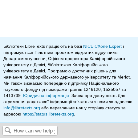
Бібліотеки LibreTexts працюють на базі
NICE CXone Expert
і
підтримуються Пілотним проектом відкритих підручників
Департаменту освіти, Офісом проректора Каліфорнійського
університету в Девісі, Бібліотекою Каліфорнійського
університету в Девісі, Програмою доступних рішень для
навчання Каліфорнійського державного університету та Merlot.
Ми також визнаємо попередню підтримку Національного
наукового фонду під номерами грантів 1246120, 1525057 та
1413739.
Юридична інформація
. Заява про доступність Для
отримання додаткової інформації зв’яжіться з нами за адресою
info@libretexts.org
або перегляньте нашу сторінку статусу за
адресою
https://status.libretexts.org
.