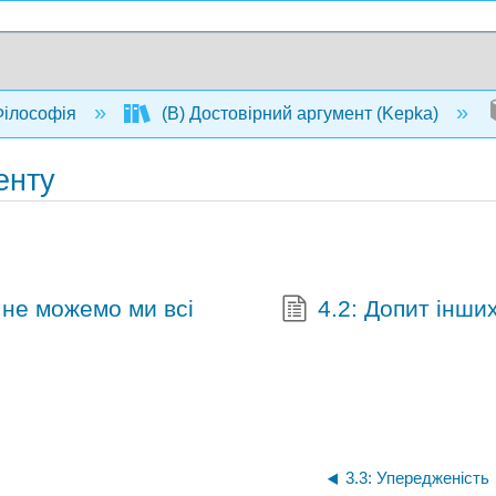
ілософія
(В) Достовірний аргумент (Kepka)
енту
 не можемо ми всі
4.2: Допит інши
3.3: Упередженість