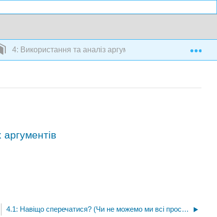
Exp
4: Використання та аналіз аргументу
х аргументів
4.1: Навіщо сперечатися? (Чи не можемо ми всі просто уживатися?)