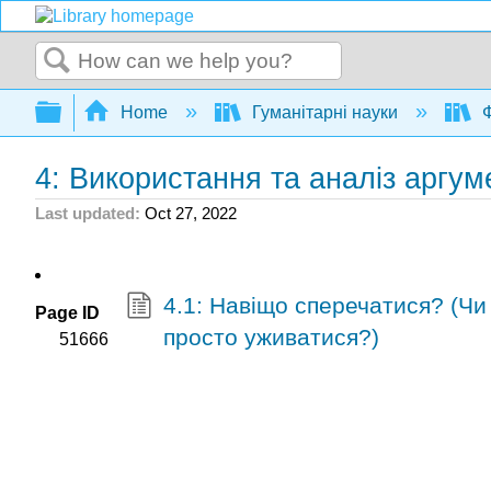
Search
Expand/collapse global hierarchy
Home
Гуманітарні науки
Ф
4: Використання та аналіз аргум
Last updated
Oct 27, 2022
4.1: Навіщо сперечатися? (Чи
Page ID
просто уживатися?)
51666