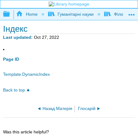
Expand/collapse global hierarchy
Home
Гуманітарні науки
Філософія
Індекс
Last updated
Oct 27, 2022
Page ID
Template:DynamicIndex
Back to top
Назад Матерія
Глосарій
Was this article helpful?