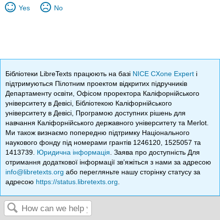
Yes
No
Бібліотеки LibreTexts працюють на базі
NICE CXone Expert
і
підтримуються Пілотним проектом відкритих підручників
Департаменту освіти, Офісом проректора Каліфорнійського
університету в Девісі, Бібліотекою Каліфорнійського
університету в Девісі, Програмою доступних рішень для
навчання Каліфорнійського державного університету та Merlot.
Ми також визнаємо попередню підтримку Національного
наукового фонду під номерами грантів 1246120, 1525057 та
1413739.
Юридична інформація
. Заява про доступність Для
отримання додаткової інформації зв’яжіться з нами за адресою
info@libretexts.org
або перегляньте нашу сторінку статусу за
адресою
https://status.libretexts.org
.