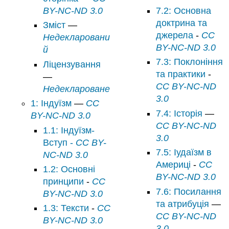
BY-NC-ND 3.0
7.2: Основна
доктрина та
Зміст
—
джерела
-
CC
Недекларовани
BY-NC-ND 3.0
й
7.3: Поклоніння
Ліцензування
та практики
-
—
CC BY-NC-ND
Недеклароване
3.0
1: Індуїзм
—
CC
7.4: Історія
—
BY-NC-ND 3.0
CC BY-NC-ND
1.1: Індуїзм-
3.0
Вступ -
CC BY-
7.5: Іудаїзм в
NC-ND 3.0
Америці
-
CC
1.2: Основні
BY-NC-ND 3.0
принципи
-
CC
7.6: Посилання
BY-NC-ND 3.0
та атрибуція
—
1.3: Тексти
-
CC
CC BY-NC-ND
BY-NC-ND 3.0
3.0