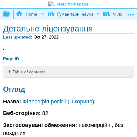
Expand/collapse global hierarchy
Home
Гуманітарні науки
Філософія
Детальне ліцензування
Last updated
Oct 27, 2022
Page ID
Table of contents
Огляд
Огляд
За
сторінкою
Назва:
Філософія релігії (Пікорино)
Веб-сторінки:
82
Застосовувані обмеження:
некомерційні, без
похідних