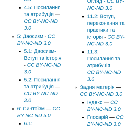
Огляд -
CC BY-
4.5: Посилання
NC-ND 3.0
та атрибуція
—
11.2: Вступ,
CC BY-NC-ND
переконання та
3.0
практики та
5: Даосизм
-
CC
історія
-
CC BY-
BY-NC-ND 3.0
NC-ND 3.0
5.1: Даосизм-
11.3:
Вступ та історія
Посилання та
-
CC BY-NC-ND
атрибуція
—
3.0
CC BY-NC-ND
3.0
5.2: Посилання
та атрибуція
—
Задня матерія
—
CC BY-NC-ND
CC BY-NC-ND 3.0
3.0
Індекс
—
CC
6: Синтоїзм
—
CC
BY-NC-ND 3.0
BY-NC-ND 3.0
Глосарій
—
CC
6.1:
BY-NC-ND 3.0