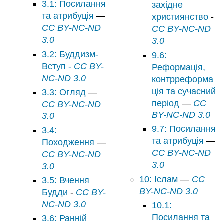
3.1: Посилання
західне
та атрибуція
—
християнство
-
CC BY-NC-ND
CC BY-NC-ND
3.0
3.0
3.2: Буддизм-
9.6:
Вступ -
CC BY-
Реформація,
NC-ND 3.0
контрреформа
ція та сучасний
3.3: Огляд
—
період
—
CC
CC BY-NC-ND
BY-NC-ND 3.0
3.0
9.7: Посилання
3.4:
та атрибуція
—
Походження
—
CC BY-NC-ND
CC BY-NC-ND
3.0
3.0
10: Іслам
—
CC
3.5: Вчення
BY-NC-ND 3.0
Будди
-
CC BY-
NC-ND 3.0
10.1:
Посилання та
3.6: Ранній