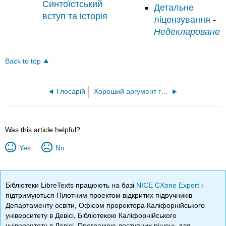
Синтоїстський
Детальне
вступ та історія
ліцензування
-
Недеклароване
Back to top
Глосарій
Хороший аргумент греблі (Delf, Drummond та Kelly Ред.)
Was this article helpful?
Yes
No
Бібліотеки LibreTexts працюють на базі
NICE CXone Expert
і
підтримуються Пілотним проектом відкритих підручників
Департаменту освіти, Офісом проректора Каліфорнійського
університету в Девісі, Бібліотекою Каліфорнійського
університету в Девісі, Програмою доступних рішень для