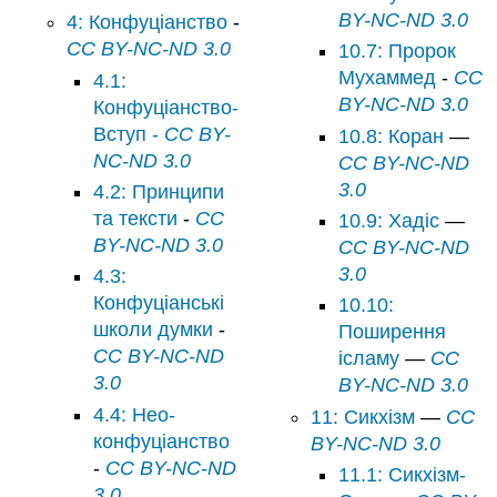
BY-NC-ND 3.0
4: Конфуціанство
-
CC BY-NC-ND 3.0
10.7: Пророк
Мухаммед
-
CC
4.1:
BY-NC-ND 3.0
Конфуціанство-
Вступ -
CC BY-
10.8: Коран
—
NC-ND 3.0
CC BY-NC-ND
3.0
4.2: Принципи
та тексти
-
CC
10.9: Хадіс
—
BY-NC-ND 3.0
CC BY-NC-ND
3.0
4.3:
Конфуціанські
10.10:
школи думки
-
Поширення
CC BY-NC-ND
ісламу
—
CC
3.0
BY-NC-ND 3.0
4.4: Нео-
11: Сикхізм
—
CC
конфуціанство
BY-NC-ND 3.0
-
CC BY-NC-ND
11.1: Сикхізм-
3.0