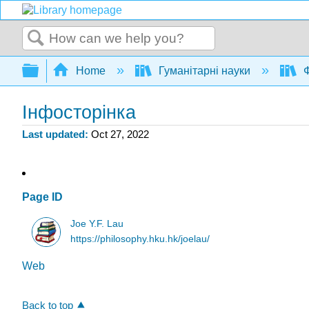
Search
Expand/collapse global hierarchy
Home
Гуманітарні науки
Ф
Інфосторінка
Last updated
Oct 27, 2022
Page ID
Joe Y.F. Lau
https://philosophy.hku.hk/joelau/
Web
Back to top