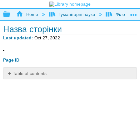
Expand/collapse global hierarchy
Home
Гуманітарні науки
Філософія
Назва сторінки
Last updated
Oct 27, 2022
Page ID
Table of contents
No
headers