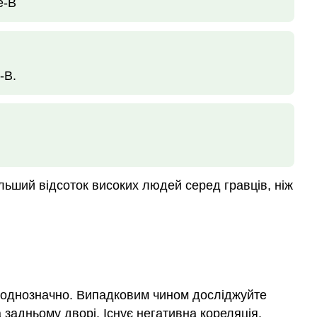
е-B
-B.
льший відсоток високих людей серед гравців, ніж
к, однозначно. Випадковим чином досліджуйте
задньому дворі. Існує негативна кореляція.