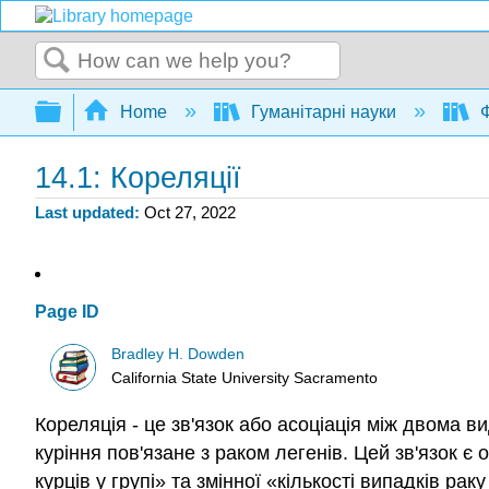
Search
Expand/collapse global hierarchy
Home
Гуманітарні науки
Ф
14.1: Кореляції
Last updated
Oct 27, 2022
Page ID
Bradley H. Dowden
California State University Sacramento
Кореляція - це зв'язок або асоціація між двома ви
куріння пов'язане з раком легенів. Цей зв'язок є 
курців у групі» та змінної «кількості випадків раку