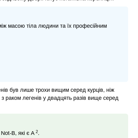
я між масою тіла людини та їх професійним
генів був лише трохи вищим серед курців, ніж
 з раком легенів у двадцять разів вище серед
2
Not-B, які є A
.