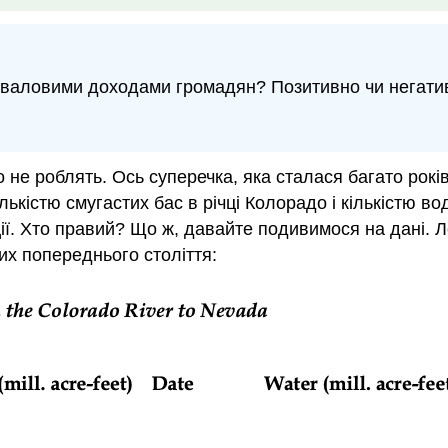
з валовими доходами громадян? Позитивно чи негат
о не роблять. Ось суперечка, яка сталася багато рокі
ькістю смугастих бас в річці Колорадо і кількістю во
ії. Хто правий? Що ж, давайте подивимося на дані. Л
их попереднього століття: