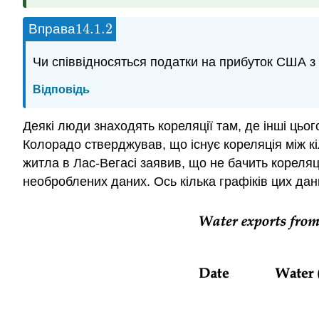
14.1.
2
Вправа
14.1.
2
Чи співвідносяться податки на прибуток США 
Відповідь
Деякі люди знаходять кореляції там, де інші цьог
Колорадо стверджував, що існує кореляція між кіл
житла в Лас-Вегасі заявив, що не бачить кореляц
необроблених даних. Ось кілька графіків цих дан