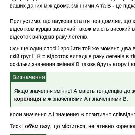
ваших даних між двома змінними A та B - це підк
Припустимо, що наукова стаття повідомляє, що к
відсотком курців зазвичай також мають високий в
відсоток випадків раку легенів.
Ось ще один спосіб зробити той же момент. Два ві
якій групі і B = відсоток випадків раку легенів в
оскільки значення змінної B також йдуть вгору і в
Визначення
Якщо значення змінної А мають тенденцію до зб
кореляція
між значеннями A і значеннями B.
Коли значення A і значення B позитивно співвідн
Тиск і об'єм газу, що міститься, негативно корел