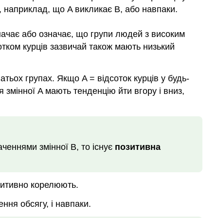
, наприклад, що A викликає B, або навпаки.
начає або означає, що групи людей з високим
сотком курців зазвичай також мають низький
атьох групах. Якщо A = відсоток курців у будь-
ня змінної A мають тенденцію йти вгору і вниз,
ченнями змінної B, то існує
позитивна
озитивно корелюють.
ння обсягу, і навпаки.