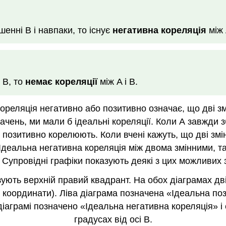
енні В і навпаки, то існує
негативна кореляція
між 
 B, то
немає кореляції
між A і B.
ореляція негативно або позитивно означає, що дві зм
чень, ми мали б ідеальні кореляції. Коли А завжди з
 позитивно корелюють. Коли вчені кажуть, що дві змі
деальна негативна кореляція між двома змінними, таки
Супровідні графіки показують деякі з цих можливих зв