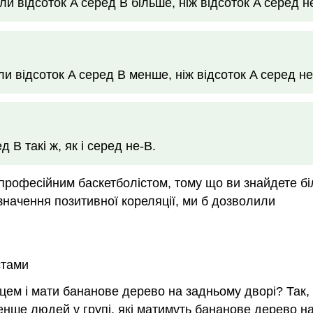
оли відсоток A серед B більше, ніж відсоток A серед н
оли відсоток A серед B менше, ніж відсоток A серед не
д B такі ж, як і серед не-B.
професійним баскетболістом, тому що ви знайдете бі
начення позитивної кореляції, ми б дозволили
стами
адцем і мати бананове дерево на задньому дворі? Та
нше людей у групі, які матимуть бананове дерево на 