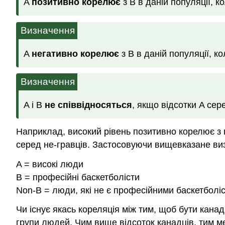
A
позитивно корелює
з B в даній популяції, к
Визначення
A
негативно корелює
з B в даній популяції, к
Визначення
A і B
не співвідносяться
, якщо відсотки A сере
Наприклад, високий рівень позитивно корелює з 
серед не-гравців. Застосовуючи вищевказане виз
A = високі люди
B = професійні баскетболісти
Non-B = люди, які не є професійними баскетболі
Чи існує якась кореляція між тим, щоб бути кан
групи людей. Чим вище відсоток канадців, тим ме