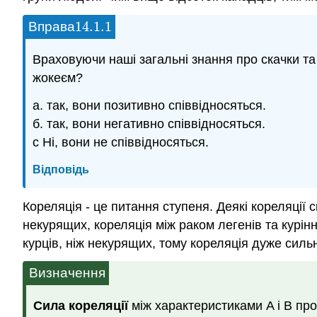
14.1.
1
Вправа
14.1.
1
Враховуючи наші загальні знання про скачки та 
жокеєм?
а. так, вони позитивно співвідносяться.
б. так, вони негативно співвідносяться.
c Ні, вони не співвідносяться.
Відповідь
Кореляція - це питання ступеня. Деякі кореляції 
некурящих, кореляція між раком легенів та курі
курців, ніж некурящих, тому кореляція дуже силь
Визначення
Сила кореляції
між характеристиками A і B пропо