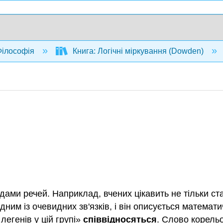
ілософія
Книга: Логічні міркування (Dowden)
дами речей. Наприклад, вчених цікавить не тільки стати
одним із очевидних зв'язків, і він описується математ
 легенів у цій групі»
співвідносяться
. Слово корельо