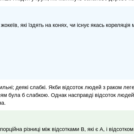
жокеїв, які їздять на конях, чи існує якась кореляці
сильні; деякі слабкі. Якби відсоток людей з раком ле
нням була б слабкою. Однак насправді відсоток людей
на.
рційна різниці між відсотками B, які є A, і відсотком 