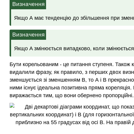
Визначення
Якщо А має тенденцію до збільшення при зменш
Визначення
Якщо A змінюється випадково, коли змінюється
Бути корельованим - це питання ступеня. Також к
видалили фразу, як правило, з перших двох визна
зменшується зі зменшенням В, то А і В прекрасно
ними існує ідеальна позитивна пряма кореляція. І
виражається тим, що вони обернено пропорційні. 