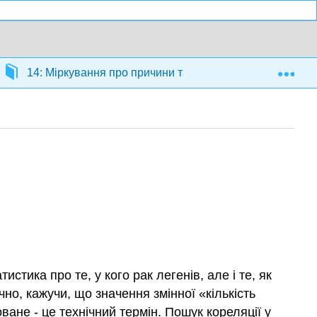
Exp
14: Міркування про причини та їх наслідки
14.
стика про те, у кого рак легенів, але і те, як
ично, кажучи, що значення змінної «кількість
ване - це технічний термін. Пошук кореляції у