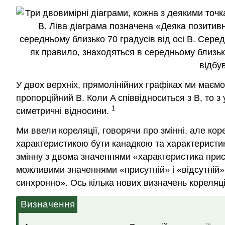
У двох верхніх, прямолінійних графіках ми маєм
пропорційний B. Коли A співвідноситься з B, то з
1
симетричні відносини.
Ми ввели кореляції, говорячи про змінні, але кор
характеристикою бути канадкою та характеристи
змінну з двома значеннями «характеристика прис
можливими значеннями «присутній» і «відсутній» 
синхронно». Ось кілька нових визначень кореляції
Визначення