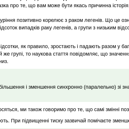
азка про те, що вам може бути якась причинна історія
уріння позитивно корелює з раком легенів. Що це оз
ідсоток випадків раку легенів, а групи з низьким від
дсотки, як правило, зростають і падають разом у баг
 тій же групі, то наукова стаття повідомляє, що значен
низ.
ільшення і зменшення синхронно (паралельно) зі зна
осяться, ми також говоримо про те, що самі змінні п
юють. При підвищенні тиску зазвичай помічаєте зменше