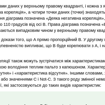
о докази того, що A прямо пропорційний B. У другому
 упевненістю випливає, що B буде корелювати з A, і 
еляції також можуть зустрічатися між характеристика
кою володіння теплим пальто з капюшоном. Характе
утня» і «характеристика відсутня». Іншими словами, 
або значеннями C і Not-C. З такого роду змінної нем
, які застосовуються до таких видів характеристик: