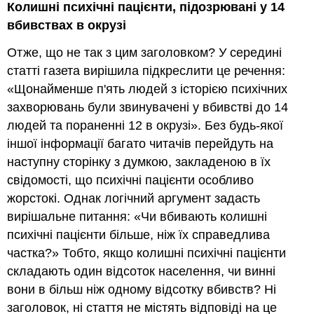
Колишні психічні пацієнти, підозрювані у 14
вбивствах в окрузі
Отже, що не так з цим заголовком? У середині
статті газета вирішила підкреслити це речення:
«Щонайменше п'ять людей з історією психічних
захворювань були звинувачені у вбивстві до 14
людей та пораненні 12 в окрузі». Без будь-якої
іншої інформації багато читачів перейдуть на
наступну сторінку з думкою, закладеною в їх
свідомості, що психічні пацієнти особливо
жорстокі. Однак логічний аргумент задасть
вирішальне питання: «Чи вбивають колишні
психічні пацієнти більше, ніж їх справедлива
частка?» Тобто, якщо колишні психічні пацієнти
складають один відсоток населення, чи винні
вони в більш ніж одному відсотку вбивств? Ні
заголовок, ні стаття не містять відповіді на це