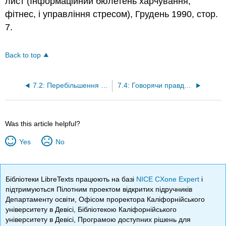
лист (Інформаційний бюлетень харчування,
фітнес, і управління стресом), Грудень 1990, стор.
7.
Back to top
7.2: Перебільшення і брехня
7.4: Говорячи правду, поки все ще вводить в оману
Was this article helpful?
Yes
No
Бібліотеки LibreTexts працюють на базі
NICE CXone Expert
і
підтримуються Пілотним проектом відкритих підручників
Департаменту освіти, Офісом проректора Каліфорнійського
університету в Девісі, Бібліотекою Каліфорнійського
університету в Девісі, Програмою доступних рішень для