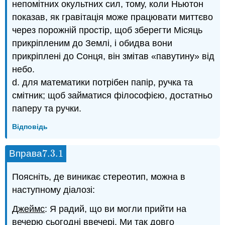
непомітних окультних сил, тому, коли Ньютон
показав, як гравітація може працювати миттєво
через порожній простір, щоб зберегти Місяць
прикріпленим до Землі, і обидва вони
прикріплені до Сонця, він змітав «павутину» від
небо.
d. для математики потрібен папір, ручка та
смітник; щоб займатися філософією, достатньо
паперу та ручки.
Відповідь
7.3.
1
Вправа
7.3.
1
Поясніть, де виникає стереотип, можна в
наступному діалозі:
Джеймс
: Я радий, що ви могли прийти на
вечерю сьогодні ввечері. Ми так довго