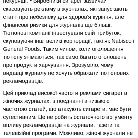
некурящі.
Виробники сигарет зазвичай
скасовують рекламу в журналах, які запускають
статті про небезпеку для здоров'я куріння, але
фінансові ризики для журналів ще більші.
Тютюнові компанії інвестували свій прибуток,
скуповуючи інші великі корпорації, такі як Nabisco і
General Foods. Таким чином, коли оголошення
тютюну знімаються, так само багато оголошень
про продукти харчування. Зрозуміло, чому
видавці журналу не хочуть ображати тютюнових
рекламодавців.
Цей приклад високої частоти реклами сигарет в
жіночих журналах, в поєднанні з низькою
частотою статей, що атакують сигарети, має бути
сугестивним. Це не робить остаточного аргументу
впливу рекламодавців на журнали, газети та
телевізійні програми. Можливо, жіночі журнали не