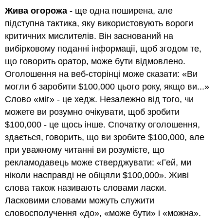
Жива огорожа
- ще одна поширена, але
підступна тактика, яку використовують вороги
критичних мислителів. Він заснований на
вибірковому поданні інформації, щоб згодом те,
що говорить оратор, може бути відмовлено.
Оголошення на веб-сторінці може сказати: «Ви
могли б заробити $100,000 цього року, якщо ви...»
Слово «міг» - це хедж. Незалежно від того, чи
можете ви розумно очікувати, щоб зробити
$100,000 - це щось інше. Спочатку оголошення,
здається, говорить, що ви зробите $100,000, але
при уважному читанні ви розумієте, що
рекламодавець може стверджувати: «Гей, ми
ніколи насправді не обіцяли $100,000». Живі
слова також називають словами ласки.
Ласковими словами можуть служити
словосполучення «до», «може бути» і «можна».