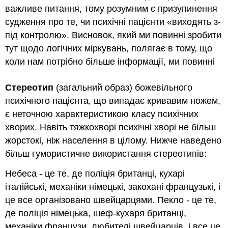
важливе питання, тому розумним є призупинення
судження про те, чи психічні пацієнти «виходять з-
під контролю». Висновок, який ми повинні зробити
тут щодо логічних міркувань, полягає в тому, що
коли нам потрібно більше інформації, ми повинні
Стереотип
(загальний образ) божевільного
психічного пацієнта, що випадає кривавим ножем,
є неточною характеристикою класу психічних
хворих. Навіть тяжкохворі психічні хворі не більш
жорстокі, ніж населення в цілому. Нижче наведено
більш гумористичне використання стереотипів:
Небеса - це те, де поліція британці, кухарі
італійські, механіки німецькі, закохані французькі, і
це все організовано швейцарцями. Пекло - це те,
де поліція німецька, шеф-кухаря британці,
механіки французи, любителі швейцарців, і все це