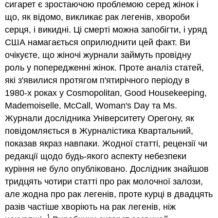
сигарет є зростаючою проблемою серед жінок і
що, як відомо, викликає рак легенів, хвороби
серця, і викидні. Ці смерті можна запобігти, і уряд
США намагається оприлюднити цей факт. Ви
очікуєте, що жіночі журнали займуть провідну
роль у попередженні жінок. Проте аналіз статей,
які з'явилися протягом п'ятирічного періоду в
1980-х роках у Cosmopolitan, Good Housekeeping,
Mademoiselle, McCall, Woman's Day та Ms.
Журнали дослідника Університету Орегону, як
повідомляється в Журналістика Квартальний,
показав якраз навпаки. Жодної статті, рецензії чи
редакції щодо будь-якого аспекту небезпеки
куріння не було опубліковано. Дослідник знайшов
тридцять чотири статті про рак молочної залози,
але жодна про рак легенів, проте курці в двадцять
разів частіше хворіють на рак легенів, ніж
1