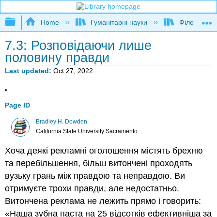
Expand/collapse global hierarchy
Home
Гуманітарні науки
Філософія
7.3: Розповідаючи лише
половину правди
Last updated
Oct 27, 2022
Page ID
Bradley H. Dowden
California State University Sacramento
Хоча деякі рекламні оголошення містять брехню
та перебільшення, більш витончені проходять
вузьку грань між правдою та неправдою. Ви
отримуєте трохи правди, але недостатньо.
Витончена реклама не лежить прямо і говорить:
«Наша зубна паста на 25 відсотків ефективніша за