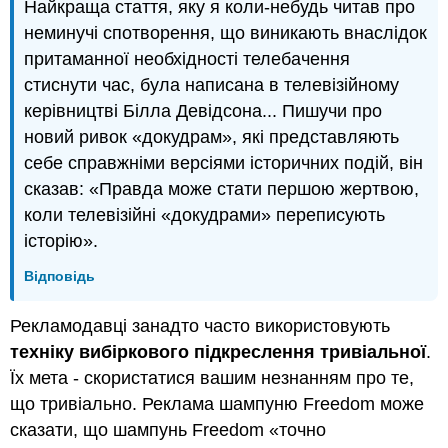
Найкраща стаття, яку я коли-небудь читав про
неминучі спотворення, що виникають внаслідок
притаманної необхідності телебачення
стиснути час, була написана в телевізійному
керівництві Білла Девідсона... Пишучи про
новий ривок «докудрам», які представляють
себе справжніми версіями історичних подій, він
сказав: «Правда може стати першою жертвою,
коли телевізійні «докудрами» переписують
історію».
Відповідь
Рекламодавці занадто часто використовують
техніку вибіркового підкреслення тривіальної
.
Їх мета - скористатися вашим незнанням про те,
що тривіально. Реклама шампуню Freedom може
сказати, що шампунь Freedom «точно