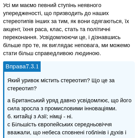
Усі ми маємо певний ступінь неявного
упередженості, що призводить до наших
стереотипів інших за тим, як вони одягаються, їх
акцент, їхня раса, клас, стать та політичні
переконання. Усвідомлюючи це, і дізнавшись
більше про те, як виглядає неповага, ми можемо
стати більш справедливою людиною.
7.3.
1
Вправа
7.3.
1
Який уривок містить стереотип? Що це за
стереотип?
а Британський уряд давно усвідомлює, що його
сила зросла з промисловими інноваціями.
б. китайці з Азії; німці - ні.
c Більшість європейських середньовіччя
вважали, що небеса сповнені гоблінів і духів і