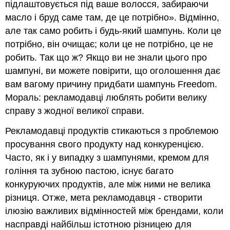
підлаштовується під ваше волосся, забираючи
масло і бруд саме там, де це потрібно». Відмінно,
але так само робить і будь-який шампунь. Коли це
потрібно, він очищає; коли це не потрібно, це не
робить. Так що ж? Якщо ви не знали цього про
шампуні, ви можете повірити, що оголошення дає
вам вагому причину придбати шампунь Freedom.
Мораль: рекламодавці люблять робити велику
справу з жодної великої справи.
Рекламодавці продуктів стикаються з проблемою
просування свого продукту над конкуренцією.
Часто, як і у випадку з шампунями, кремом для
гоління та зубною пастою, існує багато
конкуруючих продуктів, але між ними не велика
різниця. Отже, мета рекламодавця - створити
ілюзію важливих відмінностей між брендами, коли
насправді найбільш істотною різницею для