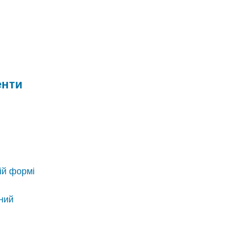
енти
ій формі
ьний