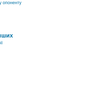
у опоненту
інших
ії