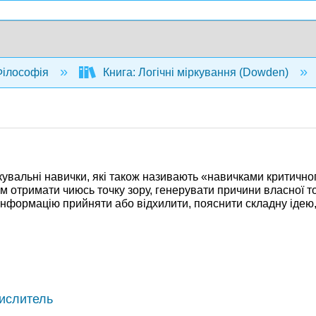
ілософія
Книга: Логічні міркування (Dowden)
міркувальні навички, які також називають «навичками критич
м отримати чиюсь точку зору, генерувати причини власної то
інформацію прийняти або відхилити, пояснити складну ідею,
мислитель