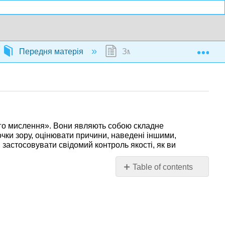
Exp
Передня матерія
Зміст
ного мислення». Вони являють собою складне
чки зору, оцінювати причини, наведені іншими,
 застосовувати свідомий контроль якості, як ви
Table of contents
1:
Як
логічно
міркувати