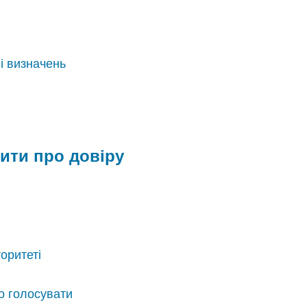
і визначень
дити про довіру
торитеті
го голосувати