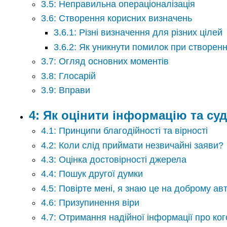
3.5: Неправильна операціоналізація
3.6: Створення корисних визначень
3.6.1: Різні визначення для різних цілей
3.6.2: Як уникнути помилок при створенн
3.7: Огляд основних моментів
3.8: Глосарій
3.9: Вправи
4: Як оцінити інформацію та су
4.1: Принципи благодійності та вірності
4.2: Коли слід приймати незвичайні заяви?
4.3: Оцінка достовірності джерела
4.4: Пошук другої думки
4.5: Повірте мені, я знаю це на доброму ав
4.6: Призупинення віри
4.7: Отримання надійної інформації про ко