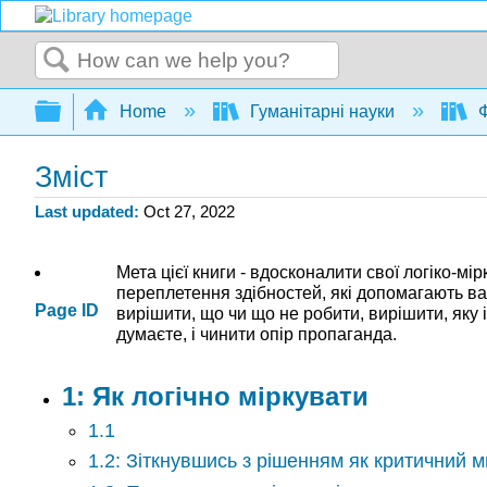
Search
Expand/collapse global hierarchy
Home
Гуманітарні науки
Ф
Зміст
Last updated
Oct 27, 2022
Мета цієї книги - вдосконалити свої логіко-
переплетення здібностей, які допомагають ва
Page ID
вирішити, що чи що не робити, вирішити, яку 
думаєте, і чинити опір пропаганда.
1: Як логічно міркувати
1.1
1.2: Зіткнувшись з рішенням як критичний 