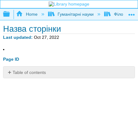
Expand/collapse global hierarchy
Home
Гуманітарні науки
Філософія
Назва сторінки
Last updated
Oct 27, 2022
Page ID
Table of contents
No
headers