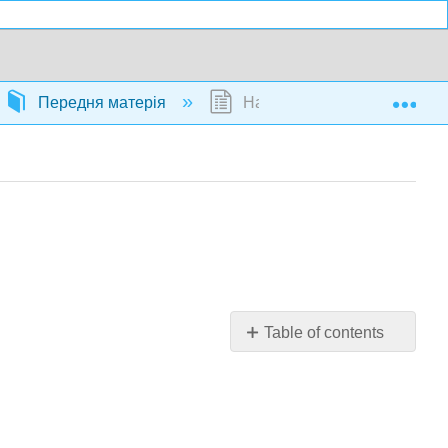
Exp
Передня матерія
Назва сторінки
Table of contents
No
headers