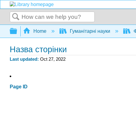
Search
Expand/collapse global hierarchy
Home
Гуманітарні науки
Ф
Назва сторінки
Last updated
Oct 27, 2022
Page ID