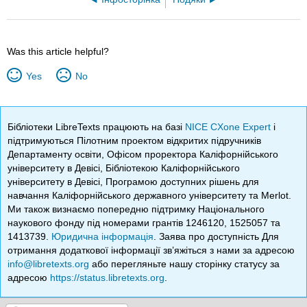
Was this article helpful?
Yes
No
Бібліотеки LibreTexts працюють на базі
NICE CXone Expert
і
підтримуються Пілотним проектом відкритих підручників
Департаменту освіти, Офісом проректора Каліфорнійського
університету в Девісі, Бібліотекою Каліфорнійського
університету в Девісі, Програмою доступних рішень для
навчання Каліфорнійського державного університету та Merlot.
Ми також визнаємо попередню підтримку Національного
наукового фонду під номерами грантів 1246120, 1525057 та
1413739.
Юридична інформація
. Заява про доступність Для
отримання додаткової інформації зв’яжіться з нами за адресою
info@libretexts.org
або перегляньте нашу сторінку статусу за
адресою
https://status.libretexts.org
.