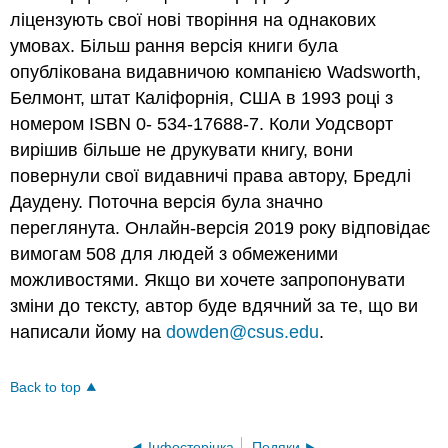
ліцензують свої нові творіння на однакових
умовах. Більш рання версія книги була
опублікована видавничою компанією Wadsworth,
Белмонт, штат Каліфорнія, США в 1993 році з
номером ISBN 0- 534-17688-7. Коли Уодсворт
вирішив більше не друкувати книгу, вони
повернули свої видавничі права автору, Бредлі
Даудену. Поточна версія була значно
переглянута. Онлайн-версія 2019 року відповідає
вимогам 508 для людей з обмеженими
можливостями. Якщо ви хочете запропонувати
зміни до тексту, автор буде вдячний за те, що ви
написали йому на
dowden@csus.edu
.
Back to top
Інфосторінка
Подяки