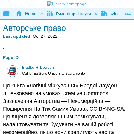
Expand/collapse global hierarchy
Home
Гуманітарні науки
Філософія
Авторське право
Last updated
Oct 27, 2022
Page ID
Bradley H. Dowden
California State University Sacramento
Ця книга «Логічні міркування» Бредлі Дауден
ліцензовано на умовах Creative Commons
Зазначення Авторства — Некомерційна —
Поширення На Тих Самих Умовах CC BY-NC-SA.
Ця ліцензія дозволяє іншим реміксувати,
налаштовувати та будувати на вашій роботі
некомерційно, якщо вони кредитують вас та