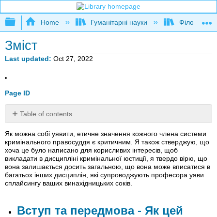
Expand/collapse global hierarchy
Home
Гуманітарні науки
Філософія
Зміст
Last updated
Oct 27, 2022
Page ID
Table of contents
Вступ
Як можна собі уявити, етичне значення кожного члена системи
та
кримінального правосуддя є критичним. Я також стверджую, що
передмова
хоча це було написано для корисливих інтересів, щоб
-
викладати в дисципліні кримінальної юстиції, я твердо вірю, що
Як
вона залишається досить загальною, що вона може вписатися в
багатьох інших дисциплін, які супроводжують професора уяви
цей
сплайсингу ваших винахідницьких соків.
матеріал
може
відповідати
Вступ та передмова - Як цей
вашим