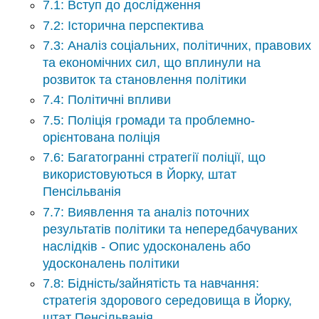
7.1: Вступ до дослідження
і
потворне
7.2: Історична перспектива
14:
7.3: Аналіз соціальних, політичних, правових
Експертиза
та економічних сил, що вплинули на
14-
розвиток та становлення політики
ї
поправки
7.4: Політичні впливи
до
7.5: Поліція громади та проблемно-
Конституції
орієнтована поліція
США:
чи
7.6: Багатогранні стратегії поліції, що
сприяла
використовуються в Йорку, штат
вона
Пенсільванія
розробці
7.7: Виявлення та аналіз поточних
соціальної
політики
результатів політики та непередбачуваних
в
наслідків - Опис удосконалень або
Америці,
удосконалень політики
зокрема
7.8: Бідність/зайнятість та навчання:
однаково
стратегія здорового середовища в Йорку,
Індекс
Глосарій
штат Пенсільванія