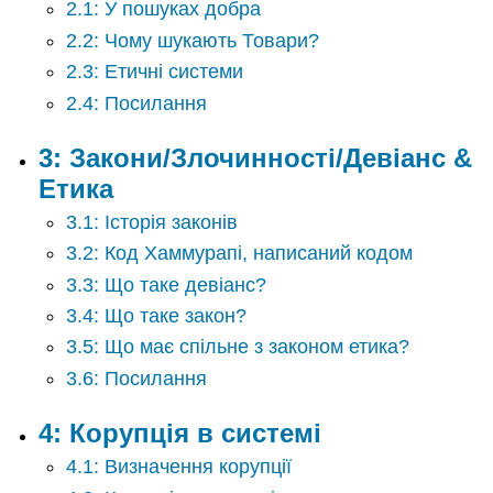
в
2.1: У пошуках добра
системі
2.2: Чому шукають Товари?
5:
2.3: Етичні системи
Етичне
лідерство
2.4: Посилання
6:
Кримінал
3: Закони/Злочинності/Девіанс &
проти
Етика
расового
профілювання
3.1: Історія законів
та
3.2: Код Хаммурапі, написаний кодом
спостереження
7:
3.3: Що таке девіанс?
Середньострокова
3.4: Що таке закон?
оцінка.
3.5: Що має спільне з законом етика?
Тематичне
дослідження:
3.6: Посилання
Побудова
кращої
4: Корупція в системі
політики
Йорка:
4.1: Визначення корупції
Компонент