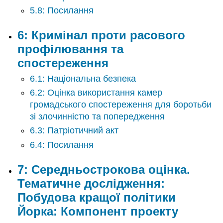
дилема
5.8: Посилання
11:
Поліцейські
6: Кримінал проти расового
програми
профілювання та
та
національна
спостереження
безпека/
безпека
6.1: Національна безпека
рідного
6.2: Оцінка використання камер
міста
громадського спостереження для боротьби
12:
зі злочинністю та попередження
Пошук
етичних
6.3: Патріотичний акт
людей
6.4: Посилання
з
неетичного
7: Середньострокова оцінка.
суспільства
13:
Тематичне дослідження:
Кримінальне
Побудова кращої політики
профілювання:
Йорка: Компонент проекту
Добре,
погане