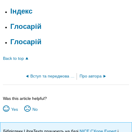
Індекс
Глосарій
Глосарій
Back to top
Вступ та передмова - Як цей матеріал може відповідати вашим освітнім потребам?
Про автора
Was this article helpful?
Yes
No
Бібліотеки LibreTexts працюють на базі
NICE CXone Expert
і