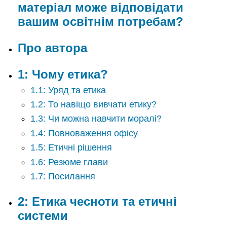
матеріал може відповідати
освітнім
потребам?
вашим освітнім потребам?
Про
автора
Про автора
1:
Чому
1: Чому етика?
етика?
2:
1.1: Уряд та етика
Етика
1.2: То навіщо вивчати етику?
чесноти
та
1.3: Чи можна навчити моралі?
етичні
1.4: Повноваження офісу
системи
1.5: Етичні рішення
3:
Закони/
1.6: Резюме глави
Злочинності/
1.7: Посилання
Девіанс
&
Етика
2: Етика чесноти та етичні
4:
системи
Корупція