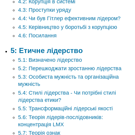
4.2: Корупція в системі
проекту
4.3: Проступки уряду
8:
Тематичне
4.4: Чи був Гітлер ефективним лідером?
дослідження:
4.5: Керівництво у боротьбі з корупцією
Огляд
Департаменту
4.6: Посилання
виправних
установ
5: Етичне лідерство
Пенсільванії
9:
5.1: Визначено лідерство
Соціальна
5.2: Перешкоджати зростанню лідерства
політика
5.3: Особиста мужність та організаційна
в
системах
мужність
кримінального
5.4: Стилі лідерства - Чи потрібні стилі
правосуддя
лідерства етики?
10:
5.5: Трансформаційні лідерські якості
Громадськість
проти
5.6: Теорія лідерів-послідовників:
приватної
концентрація LMX
поліції:
етична
5.7: Теорія ознак