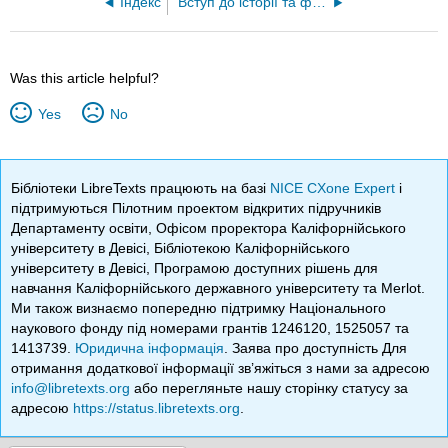
Індекс
Вступ до історії та філософії науки (Barseghyan, Overgaard та Rupik)
Was this article helpful?
Yes
No
Бібліотеки LibreTexts працюють на базі
NICE CXone Expert
і
підтримуються Пілотним проектом відкритих підручників
Департаменту освіти, Офісом проректора Каліфорнійського
університету в Девісі, Бібліотекою Каліфорнійського
університету в Девісі, Програмою доступних рішень для
навчання Каліфорнійського державного університету та Merlot.
Ми також визнаємо попередню підтримку Національного
наукового фонду під номерами грантів 1246120, 1525057 та
1413739.
Юридична інформація
. Заява про доступність Для
отримання додаткової інформації зв’яжіться з нами за адресою
info@libretexts.org
або перегляньте нашу сторінку статусу за
адресою
https://status.libretexts.org
.