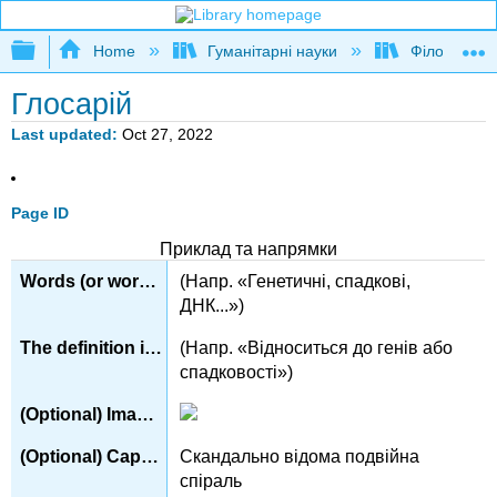
Expand/collapse global hierarchy
Home
Гуманітарні науки
Філософія
Глосарій
Last updated
Oct 27, 2022
Page ID
Приклад та напрямки
(Напр. «Генетичні, спадкові,
ДНК...»)
(Напр. «Відноситься до генів або
спадковості»)
Скандально відома подвійна
спіраль