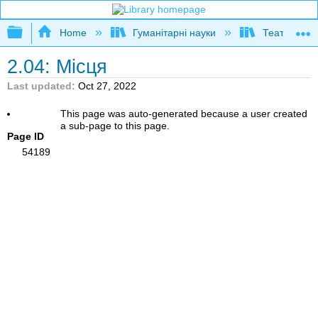
Expand/collapse global hierarchy
Home
Гуманітарні науки
Театр і кіно
2.04: Місця
Last updated
Oct 27, 2022
This page was auto-generated because a user created
a sub-page to this page.
Page ID
54189