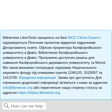
Бібліотеки LibreTexts працюють на базі
NICE CXone Expert
і
підтримуються Пілотним проектом відкритих підручників
Департаменту освіти, Офісом проректора Каліфорнійського
університету в Девісі, Бібліотекою Каліфорнійського
університету в Девісі, Програмою доступних рішень для
навчання Каліфорнійського державного університету та Merlot.
Ми також визнаємо попередню підтримку Національного
наукового фонду під номерами грантів 1246120, 1525057 та
1413739.
Юридична інформація
. Заява про доступність Для
отримання додаткової інформації зв’яжіться з нами за адресою
info@libretexts.org
або перегляньте нашу сторінку статусу за
адресою
https://status.libretexts.org
.