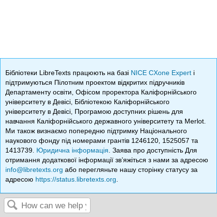
Бібліотеки LibreTexts працюють на базі
NICE CXone Expert
і
підтримуються Пілотним проектом відкритих підручників
Департаменту освіти, Офісом проректора Каліфорнійського
університету в Девісі, Бібліотекою Каліфорнійського
університету в Девісі, Програмою доступних рішень для
навчання Каліфорнійського державного університету та Merlot.
Ми також визнаємо попередню підтримку Національного
наукового фонду під номерами грантів 1246120, 1525057 та
1413739.
Юридична інформація
. Заява про доступність Для
отримання додаткової інформації зв’яжіться з нами за адресою
info@libretexts.org
або перегляньте нашу сторінку статусу за
адресою
https://status.libretexts.org
.