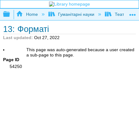
Expand/collapse global hierarchy
Home
Гуманітарні науки
Театр і кіно
13: Форматі
Last updated
Oct 27, 2022
This page was auto-generated because a user created
a sub-page to this page.
Page ID
54250