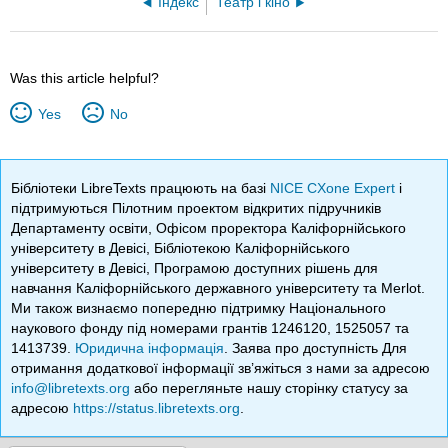
Індекс
Театр і кіно
Was this article helpful?
Yes
No
Бібліотеки LibreTexts працюють на базі
NICE CXone Expert
і
підтримуються Пілотним проектом відкритих підручників
Департаменту освіти, Офісом проректора Каліфорнійського
університету в Девісі, Бібліотекою Каліфорнійського
університету в Девісі, Програмою доступних рішень для
навчання Каліфорнійського державного університету та Merlot.
Ми також визнаємо попередню підтримку Національного
наукового фонду під номерами грантів 1246120, 1525057 та
1413739.
Юридична інформація
. Заява про доступність Для
отримання додаткової інформації зв’яжіться з нами за адресою
info@libretexts.org
або перегляньте нашу сторінку статусу за
адресою
https://status.libretexts.org
.