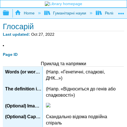
Expand/collapse global hierarchy
Home
Гуманітарні науки
Релігієзнав
Глосарій
Last updated
Oct 27, 2022
Page ID
Приклад та напрямки
(Напр. «Генетичні, спадкові,
ДНК...»)
(Напр. «Відноситься до генів або
спадковості»)
Скандально відома подвійна
спіраль