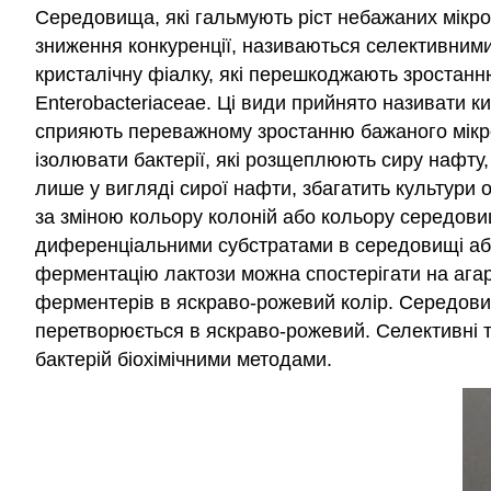
Середовища, які гальмують ріст небажаних мікро
зниження конкуренції, називаються селективними
кристалічну фіалку, які перешкоджають зростанн
Enterobacteriaceae. Ці види прийнято називати 
сприяють переважному зростанню бажаного мікроо
ізолювати бактерії, які розщеплюють сиру нафту,
лише у вигляді сирої нафти, збагатить культури 
за зміною кольору колоній або кольору середови
диференціальними субстратами в середовищі або,
ферментацію лактози можна спостерігати на агар
ферментерів в яскраво-рожевий колір. Середови
перетворюється в яскраво-рожевий. Селективні т
бактерій біохімічними методами.