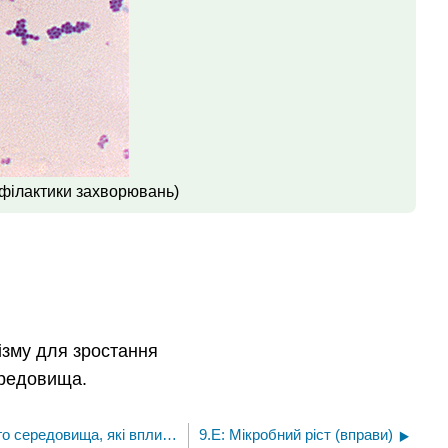
рофілактики захворювань)
нізму для зростання
ередовища.
9.5: Інші умови навколишнього середовища, які впливають на зростання
9.E: Мікробний ріст (вправи)