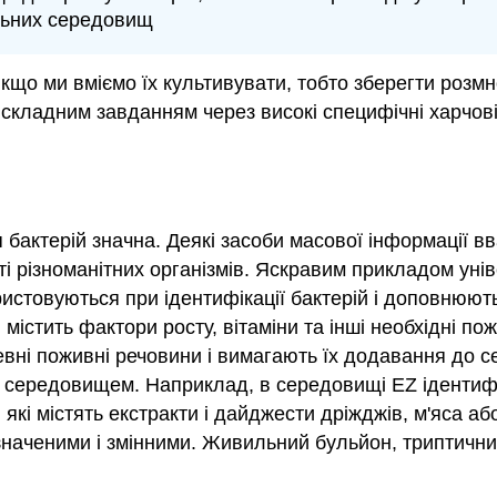
льних середовищ
якщо ми вміємо їх культивувати, тобто зберегти роз
складним завданням через високі специфічні харчові т
 бактерій значна. Деякі засоби масової інформації 
сті різноманітних організмів. Яскравим прикладом ун
истовуються при ідентифікації бактерій і доповнюю
містить фактори росту, вітаміни та інші необхідні п
 певні поживні речовини і вимагають їх додавання до
середовищем. Наприклад, в середовищі EZ ідентифіку
 які містять екстракти і дайджести дріжджів, м'яса 
значеними і змінними. Живильний бульйон, триптичний