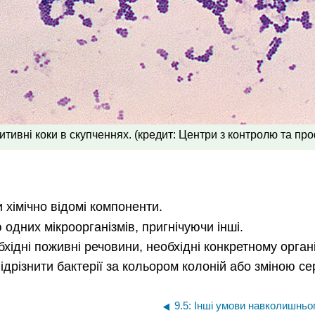
итивні коки в скупченнях. (кредит: Центри з контролю та п
и хімічно відомі компоненти.
одних мікроорганізмів, пригнічуючи інші.
бхідні поживні речовини, необхідні конкретному орга
дрізнити бактерії за кольором колоній або зміною с