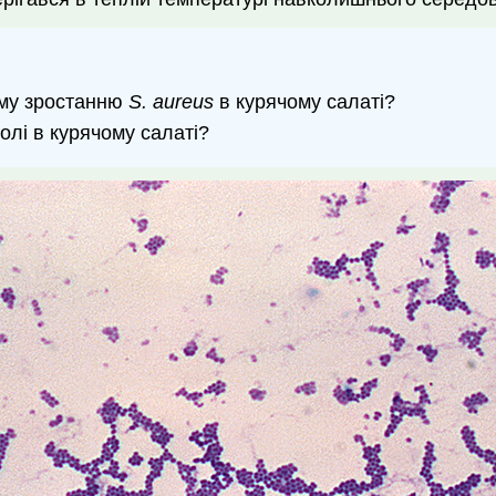
ому зростанню
S. aureus
в курячому салаті?
олі в курячому салаті?