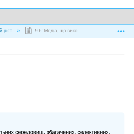
Exp
й ріст
9.6: Медіа, що використовуються для росту 
льних середовищ, збагачених, селективних,