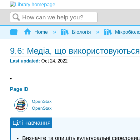
Search
Expand/collapse global hierarchy
Home
Біологія
Мікробіоло
9.6: Медіа, що використовуються
Last updated
Oct 24, 2022
Page ID
OpenStax
OpenStax
Цілі навчання
Визначте та опишіть культуральні середови