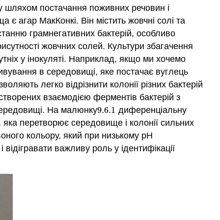
му шляхом постачання поживних речовин і
 агар МакКонкі. Він містить жовчні солі та
станню грамнегативних бактерій, особливо
рисутності жовчних солей. Культури збагачення
тніх у інокуляті. Наприклад, якщо ми хочемо
тивування в середовищі, яке постачає вуглець
оляють легко відрізнити колонії різних бактерій
 створених взаємодією ферментів бактерій з
 середовищі. На малюнку
9.6.
1
диференціальну
9.6.
1
 яка перетворює середовище і колонії сильних
ного кольору, який при низькому pH
відігравати важливу роль у ідентифікації