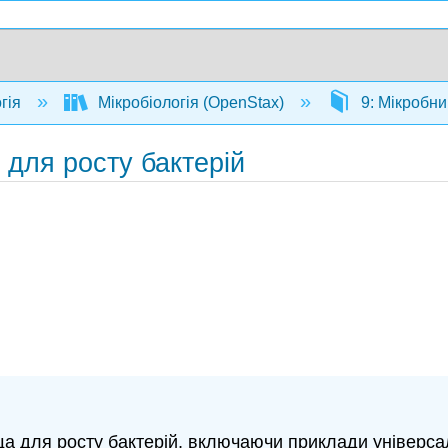
гія
Мікробіологія (OpenStax)
9: Мікробни
 для росту бактерій
ща для росту бактерій, включаючи приклади універса