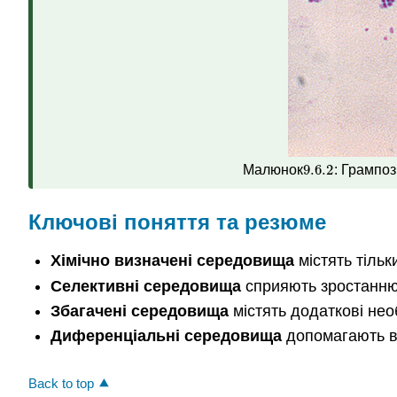
9.6.
2
Малюнок
: Грампоз
9.6.
2
Ключові поняття та резюме
Хімічно визначені середовища
містять тільк
Селективні середовища
сприяють зростанню 
Збагачені середовища
містять додаткові нео
Диференціальні середовища
допомагають ві
Back to top