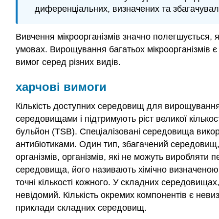
диференціальних, визначених та збагачува
Вивчення мікроорганізмів значно полегшується, 
умовах. Вирощування багатьох мікроорганізмів є 
вимог серед різних видів.
харчові вимоги
Кількість доступних середовищ для вирощування
середовищами і підтримують ріст великої кілько
бульйон (TSB). Спеціалізовані середовища викор
антибіотиками. Один тип, збагачений середовищ, 
організмів, організмів, які не можуть виробляти
середовища, його називають хімічно визначеною 
точні кількості кожного. У складних середовищах,
невідомий. Кількість окремих компонентів є неви
приклади складних середовищ.