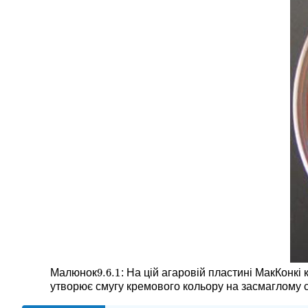
9.6.
1
Малюнок
: На цій агаровій пластині МакКонкі
9.6.
1
утворює смугу кремового кольору на засмаглому с