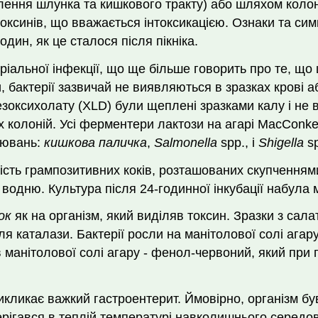
лення шлунка та кишкового тракту) або шляхом колон
ксинів, що вважається інтоксикацією. Ознаки та сим
дин, як це сталося після пікніка.
ріальної інфекції, що ще більше говорить про те, що 
бактерії зазвичай не виявляються в зразках крові аб
езоксихолату (XLD) були щеплені зразками калу і не
х колоній. Усі ферментери лактози на агарі MacConke
рювань:
кишкова паличка
,
Salmonella
spp., і
Shigella
sp
ість грампозитивних коків, розташованих скупченнями
одню. Культура після 24-годинної інкубації набула м
ок
як на організм, який виділяв токсин. Зразки з сал
ля каталази. Бактерії росли на манітолової солі ага
 манітолової солі агару - фенол-червоний, який при
викликає важкий гастроентерит. Ймовірно, організм б
ерігався в теплій температурі навколишнього середов