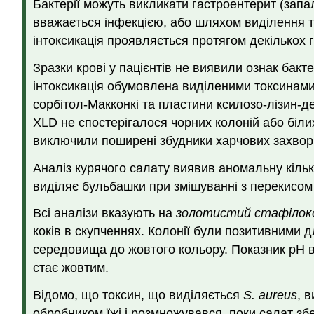
Бактерії можуть викликати гастроентерит (запа
вважається інфекцією, або шляхом виділення то
інтоксикація проявляється протягом декількох го
Зразки крові у пацієнтів не виявили ознак бакте
інтоксикація обумовлена виділеними токсинами, 
сорбітол-Макконкі та пластини ксилозо-лізин-д
XLD не спостерігалося чорних колоній або біли
виключили поширені збудники харчових захво
Аналіз курячого салату виявив аномальну кільк
виділяє бульбашки при змішуванні з перекисом в
Всі аналізи вказують на
золотистий стафілок
коків в скупченнях. Колонії були позитивними д
середовища до жовтого кольору. Показник рН в
стає жовтим.
Відомо, що токсин, що виділяється
S. aureus
, 
обробником їжі і розмножувався, поки салат зб