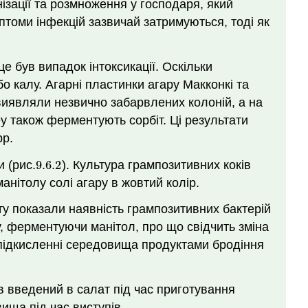
ізації та розмноження у господаря, який
птоми інфекцій зазвичай затримуються, тоді як
це був випадок інтоксикації. Оскільки
о калу. Агарні пластинки агару Макконкі та
 виявляли незвично забарвлених колоній, а на
y також ферментують сорбіт. Ці результати
p.
 (рис.
9.6.
2
). Культура грампозитивних коків
9.6.
2
анітолу солі агару в жовтий колір.
ату показали наявність грампозитивних бактерій
ру, ферментуючи манітол, про що свідчить зміна
 підкисленні середовища продуктами бродіння
ув введений в салат під час приготування
ища під час виступів.