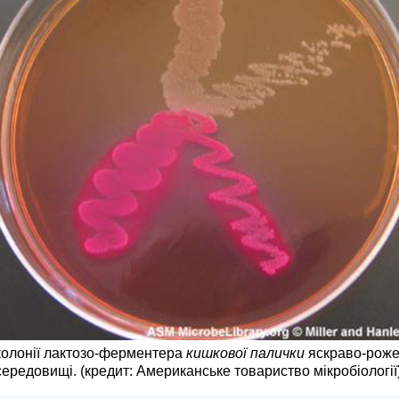
 колонії лактозо-ферментера
кишкової палички
яскраво-роже
ередовищі. (кредит: Американське товариство мікробіології