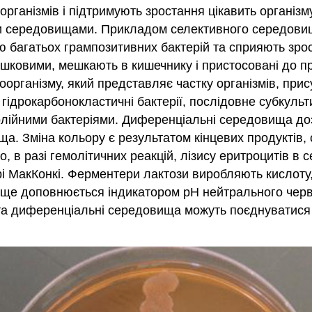
організмів і підтримують зростання цікавить організ
 середовищами. Прикладом селективного середовища є
ю багатьох грампозитивних бактерій та сприяють зро
кишковими, мешкають в кишечнику і пристосовані до п
рганізму, який представляє частку організмів, прису
 гідрокарбонокластичні бактерії, послідовне субкуль
олійними бактеріями. Диференціальні середовища дозв
ща. Зміна кольору є результатом кінцевих продуктів,
 в разі гемолітичних реакцій, лізису еритроцитів в
і МакКонкі. Ферментери лактози виробляють кислоту,
ще доповнюється індикатором рН нейтрального черво
а диференціальні середовища можуть поєднуватися і 