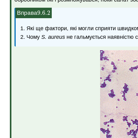
9.6.
2
Вправа
9.6.
2
Які ще фактори, які могли сприяти швидк
Чому
S. aureus
не гальмується наявністю с