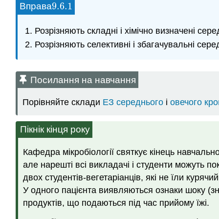
9.6.
1
Вправа
9.6.
1
Розрізняють складні і хімічно визначені сер
Розрізняють селективні і збагачувальні сер
Посилання на навчання
Порівняйте склади
ЕЗ середнього
і
овечого кро
Пікнік кінця року
Кафедра мікробіології святкує кінець навчально
але нарешті всі викладачі і студенти можуть пок
двох студентів-вегетаріанців, які не їли куряч
У одного пацієнта виявляються ознаки шоку (зни
продуктів, що подаються під час прийому їжі.