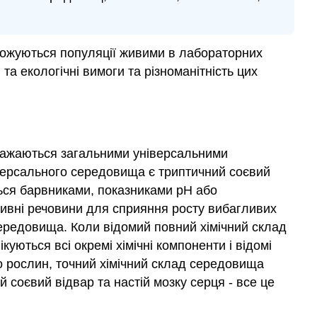
множуються популяції живими в лабораторних
а екологічні вимоги та різноманітність цих
вважаються загальними універсальними
іверсального середовища є триптичний соєвий
ться барвниками, показниками рН або
оживні речовини для сприяння росту вибагливих
 середовища. Коли відомий повний хімічний склад
ються всі окремі хімічні компоненти і відомі
або рослин, точний хімічний склад середовища
 соєвий відвар та настій мозку серця - все це