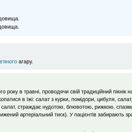
едовища.
едовища.
в'яного
агару.
го року в травні, проводячи свій традиційний пікнік 
опатися в їжі: салат з курки, помідори, цибуля, салат
ий салат, страждає нудотою, блювотою, рижкою, спазма
жений артеріальний тиск). У пацієнтів забирають зразк