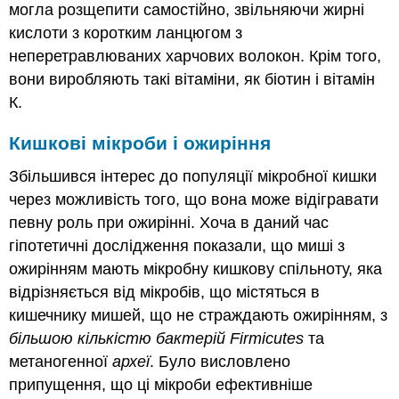
могла розщепити самостійно, звільняючи жирні
кислоти з коротким ланцюгом з
неперетравлюваних харчових волокон. Крім того,
вони виробляють такі вітаміни, як біотин і вітамін
К.
Кишкові мікроби і ожиріння
Збільшився інтерес до популяції мікробної кишки
через можливість того, що вона може відігравати
певну роль при ожирінні. Хоча в даний час
гіпотетичні дослідження показали, що миші з
ожирінням мають мікробну кишкову спільноту, яка
відрізняється від мікробів, що містяться в
кишечнику мишей, що не страждають ожирінням, з
більшою кількістю бактерій Firmicutes
та
метаногенної
археї
. Було висловлено
припущення, що ці мікроби ефективніше