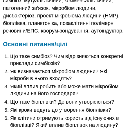
симбіоз, мутуалістичний, комменсалістичний,
патогенний зв'язок, мікробіом людини,
дисбактеріоз, проект мікробіома людини (HMP),
біоплівка, планктоніка, позаклітинні полімерні
речовини/ЕПС, кворум-зондування, аутоіндуктор.
Основні питання/цілі
Що таке симбіоз? Чим відрізняються конкретні
приклади симбіозів?
Як визначається мікробіом людини? Які
мікроби в нього входять?
Який вплив робить або може мати мікробіом
людини на його господаря?
Що таке біоплівки? Де вони утворюються?
Які кроки ведуть до утворення біоплівки?
Як клітини отримують користь від існуючих в
біоплівці? Який вплив біоплівок на людину?