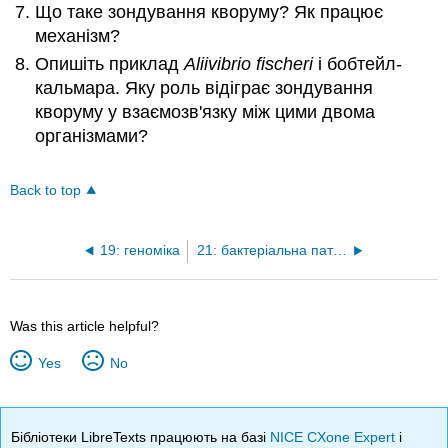
Що таке зондування кворуму? Як працює
механізм?
Опишіть приклад
Aliivibrio fischeri
і бобтейл-
кальмара. Яку роль відіграє зондування
кворуму у взаємозв'язку між цими двома
організмами?
Back to top
19: геноміка
21: бактеріальна патогенність
Was this article helpful?
Yes
No
Бібліотеки LibreTexts працюють на базі
NICE CXone Expert
і