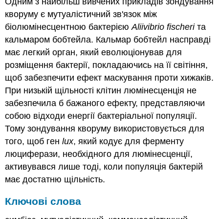
Одним з найбільш вивчених прикладів зондування
кворуму є мутуалістичний зв'язок між
біолюмінесцентною бактерією
Aliivibrio
fischeri
та
кальмаром бобтейла. Кальмар бобтейл насправді
має легкий орган, який еволюціонував для
розміщення бактерії, покладаючись на її світіння,
щоб забезпечити ефект маскування проти хижаків.
При низькій щільності клітин люмінесценція не
забезпечила б бажаного ефекту, представляючи
собою відходи енергії бактеріальної популяції.
Тому зондування кворуму використовується для
того, щоб ген
lux
, який кодує для ферменту
люциферази, необхідного для люмінесценції,
активувався лише тоді, коли популяція бактерій
має достатню щільність.
Ключові слова