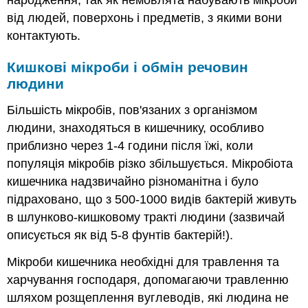
народження, так як немовлята набувають мікроби
від людей, поверхонь і предметів, з якими вони
контактують.
Кишкові мікроби і обмін речовин
людини
Більшість мікробів, пов'язаних з організмом
людини, знаходяться в кишечнику, особливо
приблизно через 1-4 години після їжі, коли
популяція мікробів різко збільшується. Мікробіота
кишечника надзвичайно різноманітна і було
підраховано, що з 500-1000 видів бактерій живуть
в шлунково-кишковому тракті людини (зазвичай
описується як від 5-8 фунтів бактерій!).
Мікроби кишечника необхідні для травлення та
харчування господаря, допомагаючи травленню
шляхом розщеплення вуглеводів, які людина не