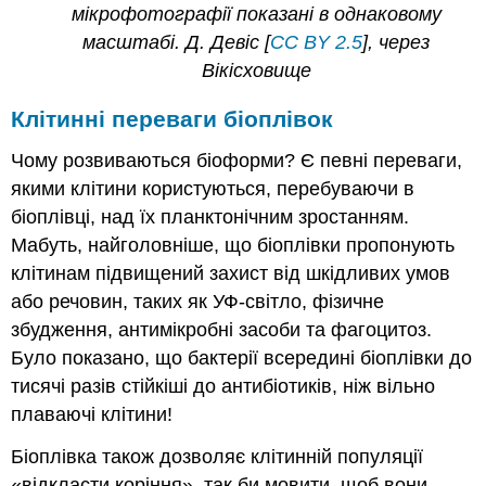
мікрофотографії показані в однаковому
масштабі. Д. Девіс [
CC BY 2.5
], через
Вікісховище
Клітинні переваги біоплівок
Чому розвиваються біоформи? Є певні переваги,
якими клітини користуються, перебуваючи в
біоплівці, над їх планктонічним зростанням.
Мабуть, найголовніше, що біоплівки пропонують
клітинам підвищений захист від шкідливих умов
або речовин, таких як УФ-світло, фізичне
збудження, антимікробні засоби та фагоцитоз.
Було показано, що бактерії всередині біоплівки до
тисячі разів стійкіші до антибіотиків, ніж вільно
плаваючі клітини!
Біоплівка також дозволяє клітинній популяції
«відкласти коріння», так би мовити, щоб вони