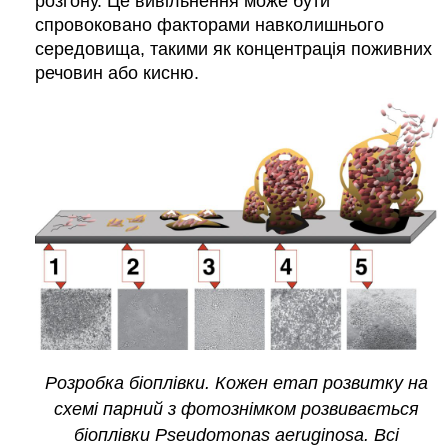
розгону. Це вивільнення може бути
спровоковано факторами навколишнього
середовища, такими як концентрація поживних
речовин або кисню.
Розробка біоплівки. Кожен етап розвитку на
схемі парний з фотознімком розвивається
біоплівки Pseudomonas aeruginosa. Всі