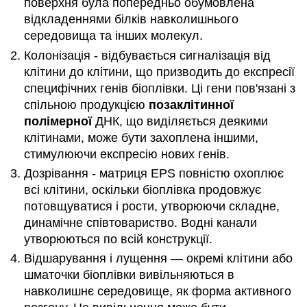
поверхня була попередньо обумовлена
відкладеннями білків навколишнього
середовища та інших молекул.
Колонізація - відбувається сигналізація від
клітини до клітини, що призводить до експресії
специфічних генів біоплівки. Ці гени пов'язані з
спільною продукцією
позаклітинної
полімерної
ДНК, що виділяється деякими
клітинами, може бути захоплена іншими,
стимулюючи експресію нових генів.
Дозрівання - матриця EPS повністю охоплює
всі клітини, оскільки біоплівка продовжує
потовщуватися і рости, утворюючи складне,
динамічне співтовариство. Водні канали
утворюються по всій конструкції.
Відшарування і лущення — окремі клітини або
шматочки біоплівки вивільняються в
навколишнє середовище, як форма активного