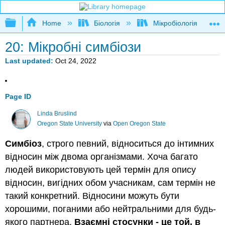
Expand/collapse global hierarchy
Home
Біологія
Мікробіологія
20: Мікробні симбіози
Last updated
Oct 24, 2022
Page ID
Linda Bruslind
Oregon State University
via
Open Oregon State
Симбіоз
, строго певний, відноситься до інтимних
відносин між двома організмами. Хоча багато
людей використовують цей термін для опису
відносин, вигідних обом учасникам, сам термін не
такий конкретний. Відносини можуть бути
хорошими, поганими або нейтральними для будь-
якого партнера.
Взаємні стосунки - це той, в