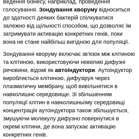
ведення бізнесу, наприклад, проведення
голосування.
Зондування кворуму
відноситься
до здатності деяких бактерій спілкуватися
залежно від щільності способом, що дозволяє їм
затримувати активацію конкретних генів, поки
вона не стане найбільш вигідною для популяції.
Зондування кворуму включає зв'язок між клітиною
та клітиною, використовуючи невеликі дифузні
речовини, відомі як
автоіндуктори
. Аутоіндуктор
виробляється клітиною, дифузіруя через
плазматичну мембрану, щоб вивільнятися в
навколишнє середовище. Зі збільшенням
популяції клітин в навколишньому середовищі
концентрація аутоіндуктора також збільшується,
змушуючи молекулу дифузно повернутися в
окремі клітини, де вона запускає активацію
конкретних генів.