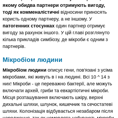
якому обидва партнери отримують вигоду,
тоді як
комменалістичні
відносини приносять
користь одному партнеру, а не іншому. У
патогенних стосунках
один партнер отримує
вигоду за рахунок іншого. У цій главі розглянуто
кілька прикладів симбіозу, де мікроби є одним з
партнерів.
Мікробіом людини
Мікробіом людини
описує гени, пов'язані з усіма
мікробами, які живуть в і на людині. Всі 10 ^ 14 з
них! Мікроби - це переважно бактерії, але можуть
включати архей, гриби та евкартіотичні мікроби.
Місця розташування включають шкіру, верхні
дихальні шляхи, шлунок, кишечник та сечостатеві
шляхи. Колонізація відбувається незабаром після