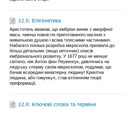
12.5: Епігенетика
Аристотель вважав, що ембріон виник з аморфної
маси, «менш повністю приготованого насіння з
живильною душею і всіма тілесними частинами».
Набагато пізніша розробка мікроскопа призвела до
більш детальних (якщо неточних) описів
ембріонального розвитку. У 1677 році не менше
світило, ніж Антон фон Леувенгук, дивлячись на
людську сперму своїм мікроскопом, подумав, що
бачив всередині мініатюрну людину! Крихітна
людина, або гомункул, став втіленням теорії
преформації.
12.6: Ключові слова та терміни