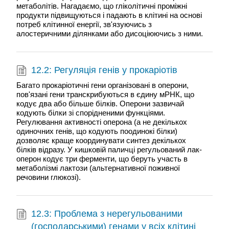
метаболітів. Нагадаємо, що гліколітичні проміжні
продукти підвищуються і падають в клітині на основі
потреб клітинної енергії, зв'язуючись з
алостеричними ділянками або дисоціюючись з ними.
12.2: Регуляція генів у прокаріотів
Багато прокаріотичні гени організовані в оперони,
пов'язані гени транскрибуються в єдину мРНК, що
кодує два або більше білків. Оперони зазвичай
кодують білки зі спорідненими функціями.
Регулювання активності оперона (а не декількох
одиночних генів, що кодують поодинокі білки)
дозволяє краще координувати синтез декількох
білків відразу. У кишковій паличці регульований лак-
оперон кодує три ферменти, що беруть участь в
метаболізмі лактози (альтернативної поживної
речовини глюкозі).
12.3: Проблема з нерегульованими
(господарськими) генами у всіх клітині