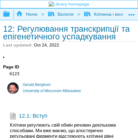
Expand/collapse global hierarchy
Home
Біологія
Клітинна і молекуляр
12: Регулювання транскрипції та
епігенетичного успадкування
Last updated
Oct 24, 2022
Page ID
6123
Gerald Bergtrom
University of Wisconsin-Milwaukee
12.1: Вступ
Клітини регулюють свій обмін речовин декількома
способами. Ми вже маємо, що алостерично
регульовані ферменти відстежують клітинні рівні