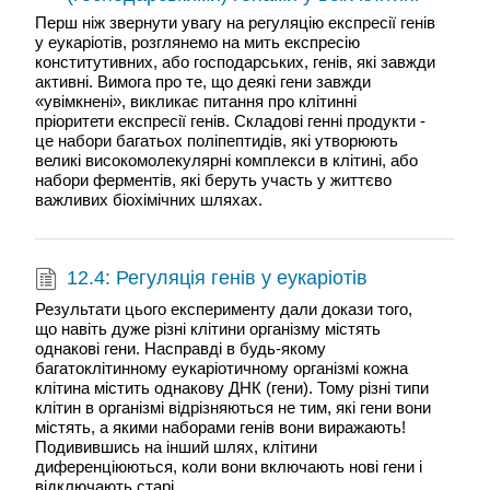
Перш ніж звернути увагу на регуляцію експресії генів
у еукаріотів, розглянемо на мить експресію
конститутивних, або господарських, генів, які завжди
активні. Вимога про те, що деякі гени завжди
«увімкнені», викликає питання про клітинні
пріоритети експресії генів. Складові генні продукти -
це набори багатьох поліпептидів, які утворюють
великі високомолекулярні комплекси в клітині, або
набори ферментів, які беруть участь у життєво
важливих біохімічних шляхах.
12.4: Регуляція генів у еукаріотів
Результати цього експерименту дали докази того,
що навіть дуже різні клітини організму містять
однакові гени. Насправді в будь-якому
багатоклітинному еукаріотичному організмі кожна
клітина містить однакову ДНК (гени). Тому різні типи
клітин в організмі відрізняються не тим, які гени вони
містять, а якими наборами генів вони виражають!
Подивившись на інший шлях, клітини
диференціюються, коли вони включають нові гени і
відключають старі.