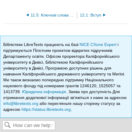
11.5: Ключові слова та терміни
12.1: Вступ
Бібліотеки LibreTexts працюють на базі
NICE CXone Expert
і
підтримуються Пілотним проектом відкритих підручників
Департаменту освіти, Офісом проректора Каліфорнійського
університету в Девісі, Бібліотекою Каліфорнійського
університету в Девісі, Програмою доступних рішень для
навчання Каліфорнійського державного університету та Merlot.
Ми також визнаємо попередню підтримку Національного
наукового фонду під номерами грантів 1246120, 1525057 та
1413739.
Юридична інформація
. Заява про доступність Для
отримання додаткової інформації зв’яжіться з нами за адресою
info@libretexts.org
або перегляньте нашу сторінку статусу за
адресою
https://status.libretexts.org
.