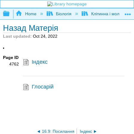
Expand/collapse global hierarchy
Home
Біологія
Клітинна і молекуляр
Назад Матерія
Last updated
Oct 24, 2022
Page ID
Індекс
4762
Глосарій
16.9: Посилання
Індекс