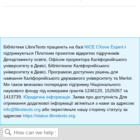
Бібліотеки LibreTexts працюють на базі
NICE CXone Expert
і
підтримуються Пілотним проектом відкритих підручників
Департаменту освіти, Офісом проректора Каліфорнійського
університету в Девісі, Бібліотекою Каліфорнійського
університету в Девісі, Програмою доступних рішень для
навчання Каліфорнійського державного університету та Merlot.
Ми також визнаємо попередню підтримку Національного
наукового фонду під номерами грантів 1246120, 1525057 та
1413739.
Юридична інформація
. Заява про доступність Для
отримання додаткової інформації зв’яжіться з нами за адресою
info@libretexts.org
або перегляньте нашу сторінку статусу за
адресою
https://status.libretexts.org
.