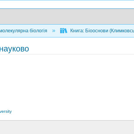
 молекулярна біологія
Книга: Біооснови (Климковсь
 науково
versity