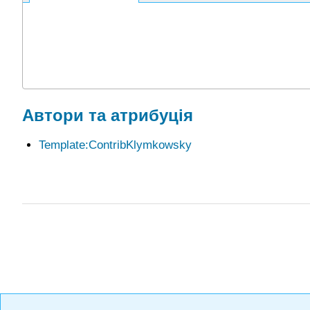
Автори та атрибуція
Template:ContribKlymkowsky