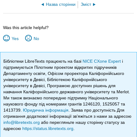
Назва сторінки
Зміст
Was this article helpful?
Yes
No
Бібліотеки LibreTexts працюють на базі
NICE CXone Expert
і
підтримуються Пілотним проектом відкритих підручників
Департаменту освіти, Офісом проректора Каліфорнійського
університету в Девісі, Бібліотекою Каліфорнійського
університету в Девісі, Програмою доступних рішень для
навчання Каліфорнійського державного університету та Merlot.
Ми також визнаємо попередню підтримку Національного
наукового фонду під номерами грантів 1246120, 1525057 та
1413739.
Юридична інформація
. Заява про доступність Для
отримання додаткової інформації зв’яжіться з нами за адресою
info@libretexts.org
або перегляньте нашу сторінку статусу за
адресою
https://status.libretexts.org
.