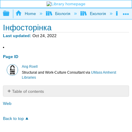
Expand/collapse global hierarchy
Home
Біологія
Екологія
Рад
Інфосторінка
Last updated
Oct 24, 2022
Page ID
Ang Roell
Structural and Work-Culture Consultant
via
UMass Amherst
Libraries
Table of contents
No
headers
Web
Back to top