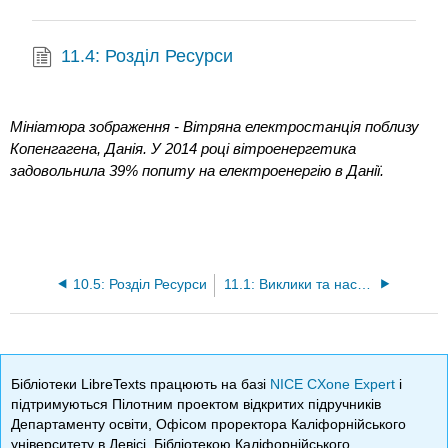
11.4: Розділ Ресурси
Мініатюра зображення - Вітряна електростанція поблизу
Копенгагена, Данія. У 2014 році вітроенергетика
задовольнила 39% попиту на електроенергію в Данії.
10.5: Розділ Ресурси
11.1: Виклики та наслідки використання енергії
Бібліотеки LibreTexts працюють на базі
NICE CXone Expert
і
підтримуються Пілотним проектом відкритих підручників
Департаменту освіти, Офісом проректора Каліфорнійського
університету в Девісі, Бібліотекою Каліфорнійського