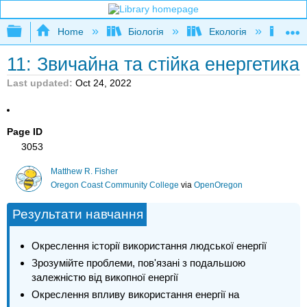
Expand/collapse global hierarchy
Home
Біологія
Екологія
Екол
11: Звичайна та стійка енергетика
Last updated
Oct 24, 2022
Page ID
3053
Matthew R. Fisher
Oregon Coast Community College
via
OpenOregon
Результати навчання
Окреслення історії використання людської енергії
Зрозумійте проблеми, пов'язані з подальшою
залежністю від викопної енергії
Окреслення впливу використання енергії на