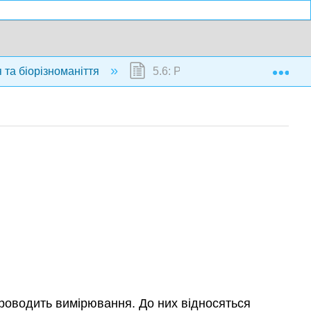
Exp
 та біорізноманіття
5.6: Розділ Ресурси
о проводить вимірювання. До них відносяться