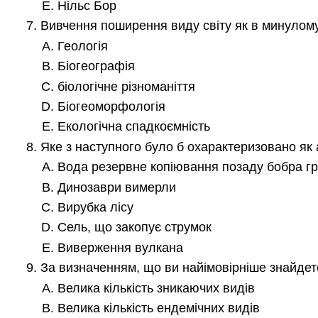
Нільс Бор
Вивчення поширення виду світу як в минулому,
Геологія
Біогеографія
біологічне різноманіття
Біогеоморфологія
Екологічна спадкоємність
Яке з наступного було б охарактеризовано як
Вода резервне копіювання позаду бобра гр
Динозаври вимерли
Вирубка лісу
Сель, що закопує струмок
Виверження вулкана
За визначенням, що ви найімовірніше знайдете 
Велика кількість зникаючих видів
Велика кількість ендемічних видів