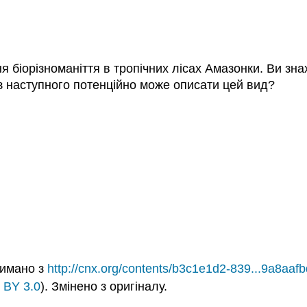
біорізноманіття в тропічних лісах Амазонки. Ви знах
 з наступного потенційно може описати цей вид?
римано з
http://cnx.org/contents/b3c1e1d2-839...9a8aa
 BY 3.0
). Змінено з оригіналу.