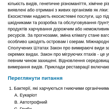
кількість видів, генетичне різноманіття, хімічне
виявлені або отримані з живих організмів як ліки
Екосистеми надають екосистемні послуги, що під
шкідниками та розробка та обслуговування ґрунт
продуктів харчування дорожчим або неможливим 
ресурсів. За прогнозами, зміна клімату стане ва
особливо шкодять островам і озерам. Міжнародні
Сполучених Штатах Закон про вимираючі види за
окремих видах. Закон про мігруючих птахів - це 
певним чином захищені. Відновлення середовища 
вимерання видів. Приклади реставрації включают
Переглянути питання
Бактерії, які харчуються гниючими органічним
Еукаріот
Автотрофний
Гриби