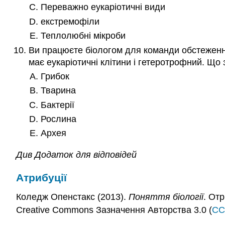
Переважно еукаріотичні види
екстремофіли
Теплолюбні мікроби
Ви працюєте біологом для команди обстеження 
має еукаріотичні клітини і гетеротрофний. Що
Грибок
Тварина
Бактерії
Рослина
Архея
Див Додаток для відповідей
Атрибуції
Коледж Опенстакс (2013).
Поняття біології
. От
Creative Commons Зазначення Авторства 3.0 (
CC