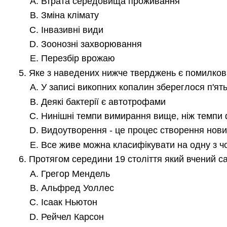
Втрата середовища проживання
Зміна клімату
Інвазивні види
Зоонозні захворювання
Перезбір врожаю
Яке з наведених нижче тверджень є помилко
У записі викопних копалин збереглося п'я
Деякі бактерії є автотрофами
Нинішні темпи вимирання вище, ніж темпи
Видоутворення - це процес створення нови
Все живе можна класифікувати на одну з ч
Протягом середини 19 століття який вчений са
Грегор Мендель
Альфред Уоллес
Ісаак Ньютон
Рейчел Карсон