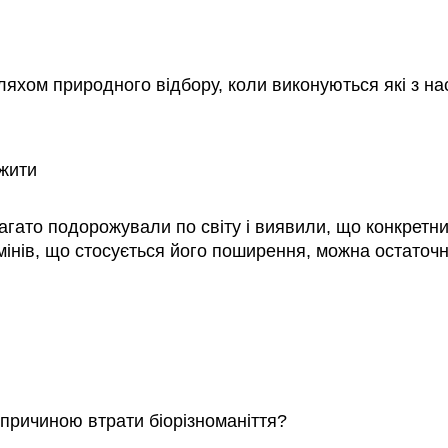
яхом природного відбору, коли виконуються які з нас
ижити
багато подорожували по світу і виявили, що конкретний
мінів, що стосується його поширення, можна остаточ
причиною втрати біорізноманіття?