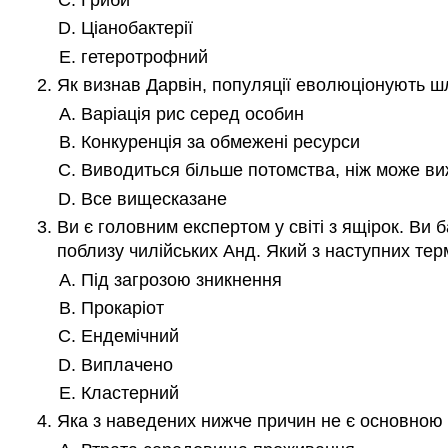
Ціанобактерії
гетеротрофний
Як визнав Дарвін, популяції еволюціонують шл
Варіація рис серед особин
Конкуренція за обмежені ресурси
Виводиться більше потомства, ніж може в
Все вищесказане
Ви є головним експертом у світі з ящірок. Ви 
поблизу чилійських Анд. Який з наступних тер
Під загрозою зникнення
Прокаріот
Ендемічний
Виплачено
Кластерний
Яка з наведених нижче причин не є основною 