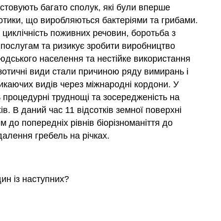
ристовують багато сполук, які були вперше
біотики, що виробляються бактеріями та грибами.
циклічність поживних речовин, боротьба з
 послугам та ризикує зробити виробництво
юдського населення та нестійке використання
кзотичні види стали причиною ряду вимирань і
икаючих видів через міжнародні кордони. У
процедурні труднощі та зосередженість на
в. В даний час 11 відсотків земної поверхні
до попередніх рівнів біорізноманіття до
алення гребель на річках.
ин із наступних?