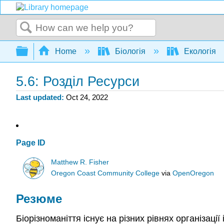
Search
Expand/collapse global hierarchy
Home
Біологія
Екологія
5.6: Розділ Ресурси
Last updated
Oct 24, 2022
Page ID
Matthew R. Fisher
Oregon Coast Community College
via
OpenOregon
Резюме
Біорізноманіття існує на різних рівнях організац