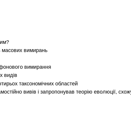
вим?
ть масових вимирань
 фонового вимирання
х видів
отирьох таксономічних областей
мостійно вивів і запропонував теорію еволюції, схож