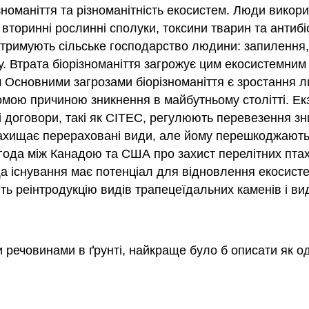
 різноманіття та різноманітність екосистем. Люди вико
: вторинні рослинні сполуки, токсини тварин та анти
тримують сільське господарство людини: запилення, 
у. Втрата біорізноманіття загрожує цим екосистемним
Основними загрозами біорізноманіття є зростання л
гомою причиною зникнення в майбутньому столітті. Е
 договори, такі як СІТЕС, регулюють перевезення зн
хищає перераховані види, але йому перешкоджають 
угода між Канадою та США про захист перелітних птахі
існування має потенціал для відновлення екосистем 
ь реінтродукцію видів трапецеїдальних каменів і вид
и речовинами в ґрунті, найкраще було б описати як од