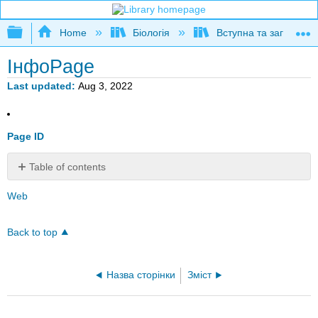
Expand/collapse global hierarchy
Home
Біологія
Вступна та загальна б
ІнфоPage
Last updated
Aug 3, 2022
Page ID
Table of contents
No
headers
Web
Back to top
Назва сторінки
Зміст