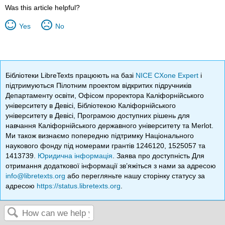
Was this article helpful?
Yes
No
Бібліотеки LibreTexts працюють на базі
NICE CXone Expert
і
підтримуються Пілотним проектом відкритих підручників
Департаменту освіти, Офісом проректора Каліфорнійського
університету в Девісі, Бібліотекою Каліфорнійського
університету в Девісі, Програмою доступних рішень для
навчання Каліфорнійського державного університету та Merlot.
Ми також визнаємо попередню підтримку Національного
наукового фонду під номерами грантів 1246120, 1525057 та
1413739.
Юридична інформація
. Заява про доступність Для
отримання додаткової інформації зв’яжіться з нами за адресою
info@libretexts.org
або перегляньте нашу сторінку статусу за
адресою
https://status.libretexts.org
.