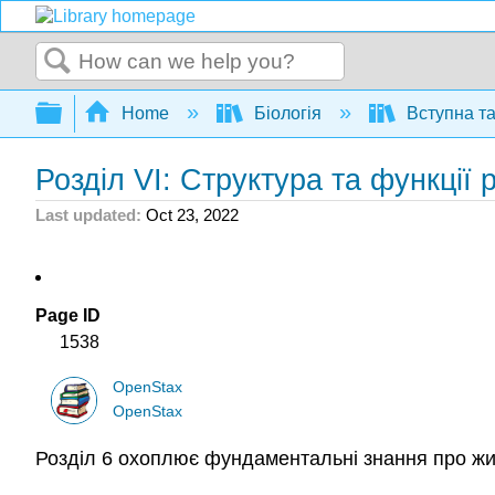
Search
Expand/collapse global hierarchy
Home
Біологія
Вступна та
Розділ VI: Структура та функції 
Last updated
Oct 23, 2022
Page ID
1538
OpenStax
OpenStax
Розділ 6 охоплює фундаментальні знання про житт