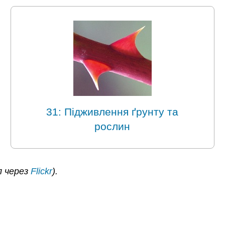
31: Підживлення ґрунту та
рослин
л через
Flickr
).