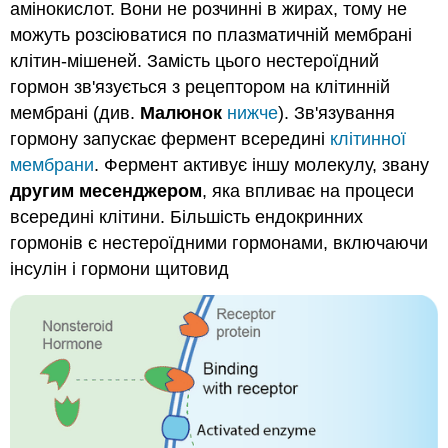
амінокислот. Вони не розчинні в жирах, тому не
можуть розсіюватися по плазматичній мембрані
клітин-мішеней. Замість цього нестероїдний
гормон зв'язується з рецептором на клітинній
мембрані (див.
Малюнок
нижче
). Зв'язування
гормону запускає фермент всередині
клітинної
мембрани
. Фермент активує іншу молекулу, звану
другим месенджером
, яка впливає на процеси
всередині клітини. Більшість ендокринних
гормонів є нестероїдними гормонами, включаючи
інсулін і гормони щитовид