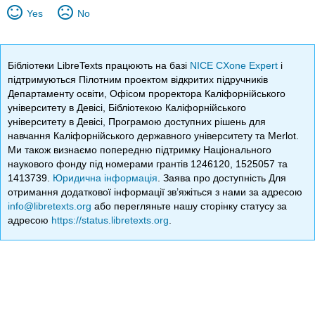
Yes
No
Бібліотеки LibreTexts працюють на базі
NICE CXone Expert
і
підтримуються Пілотним проектом відкритих підручників
Департаменту освіти, Офісом проректора Каліфорнійського
університету в Девісі, Бібліотекою Каліфорнійського
університету в Девісі, Програмою доступних рішень для
навчання Каліфорнійського державного університету та Merlot.
Ми також визнаємо попередню підтримку Національного
наукового фонду під номерами грантів 1246120, 1525057 та
1413739.
Юридична інформація
. Заява про доступність Для
отримання додаткової інформації зв’яжіться з нами за адресою
info@libretexts.org
або перегляньте нашу сторінку статусу за
адресою
https://status.libretexts.org
.