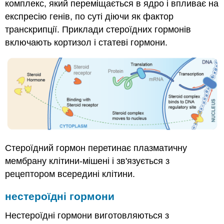
комплекс, який переміщається в ядро і впливає на
експресію генів, по суті діючи як фактор
транскрипції. Приклади стероїдних гормонів
включають кортизол і статеві гормони.
Стероїдний гормон перетинає плазматичну
мембрану клітини-мішені і зв'язується з
рецептором всередині клітини.
нестероїдні гормони
Нестероїдні гормони виготовляються з