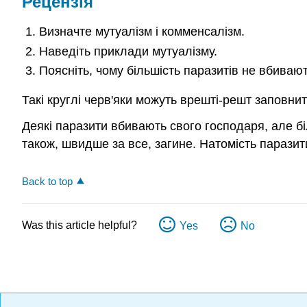
Рецензія
Визначте мутуалізм і комменсалізм.
Наведіть приклади мутуалізму.
Поясніть, чому більшість паразитів не вбиваю
Такі круглі черв'яки можуть врешті-решт заповн
Деякі паразити вбивають свого господаря, але бі
також, швидше за все, загине. Натомість парази
Back to top
Was this article helpful?
Yes
No