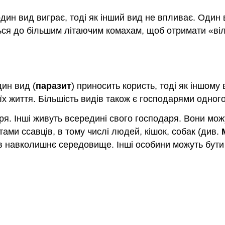
 один вид виграє, тоді як інший вид не впливає. Один
ться до більшим літаючим комахам, щоб отримати «ві
дин вид (
паразит
) приносить користь, тоді як іншому 
їх життя. Більшість видів також є господарями одного
ря. Інші живуть всередині свого господаря. Вони мо
ами ссавців, в тому числі людей, кішок, собак (див.
я в навколишнє середовище. Інші особини можуть бути