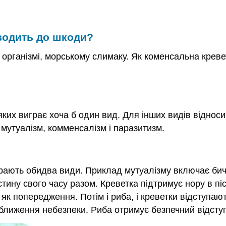
водить до шкоди?
рганізмі, морському слимаку. Як коменсальна креветк
 яких виграє хоча б один вид. Для інших видів відно
 мутуалізм, комменсалізм і паразитизм.
играють обидва види. Приклад мутуалізму включає бич
ину свого часу разом. Креветка підтримує нору в піску
к попередження. Потім і риба, і креветки відступають
лиження небезпеки. Риба отримує безпечний відступ 