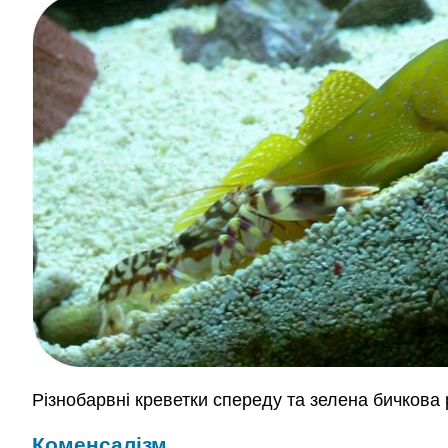
Різнобарвні креветки спереду та зелена бичкова 
Коменсалізм