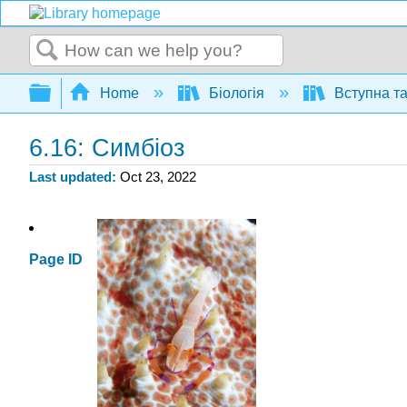
Search
Expand/collapse global hierarchy
Home
Біологія
Вступна та
6.16: Симбіоз
Last updated
Oct 23, 2022
Page ID