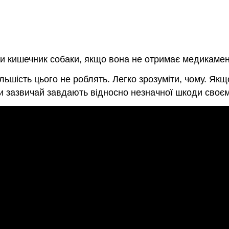
ити кишечник собаки, якщо вона не отримає медикамен
льшість цього не роблять. Легко зрозуміти, чому. Як
ти зазвичай завдають відносно незначної шкоди своєм