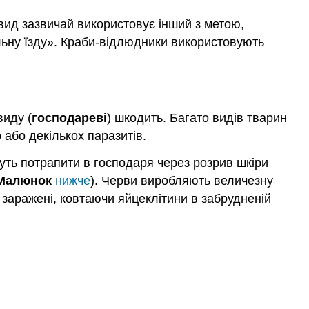
 вид зазвичай використовує інший з метою,
льну їзду». Краби-відлюдники використовують
виду (
господареві
) шкодить. Багато видів тварин
 або декількох паразитів.
жуть потрапити в господаря через розрив шкіри
Малюнок
нижче
). Черви виробляють величезну
 заражені, ковтаючи яйцеклітини в забрудненій