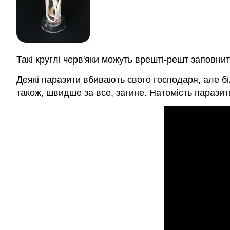
Такі круглі черв'яки можуть врешті-решт заповн
Деякі паразити вбивають свого господаря, але бі
також, швидше за все, загине. Натомість парази