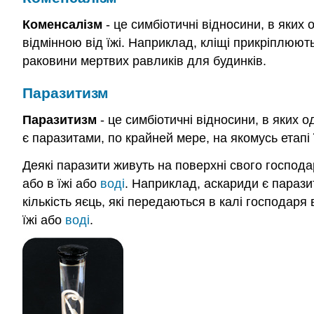
Коменсалізм
- це симбіотичні відносини, в яких
відмінною від їжі. Наприклад, кліщі прикріплюю
раковини мертвих равликів для будинків.
Паразитизм
Паразитизм
- це симбіотичні відносини, в яких о
є паразитами, по крайней мере, на якомусь етапі 
Деякі паразити живуть на поверхні свого господа
або в їжі або
воді
. Наприклад, аскариди є паразит
кількість яєць, які передаються в калі господар
їжі або
воді
.