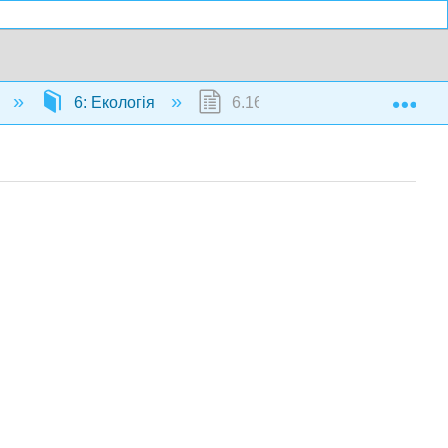
Exp
)
6: Екологія
6.16: Симбіоз