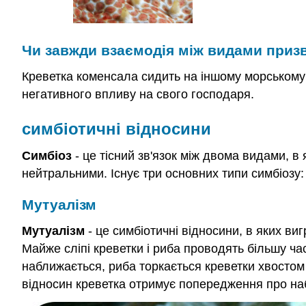
Чи завжди взаємодія між видами приз
Креветка коменсала сидить на іншому морському о
негативного впливу на свого господаря.
симбіотичні відносини
Симбіоз
- це тісний зв'язок між двома видами, в
нейтральними. Існує три основних типи симбіозу:
Мутуалізм
Мутуалізм
- це симбіотичні відносини, в яких в
Майже сліпі креветки і риба проводять більшу част
наближається, риба торкається креветки хвостом я
відносин креветка отримує попередження про наб