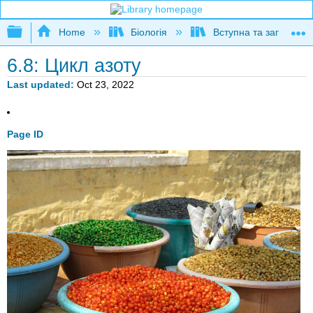
Expand/collapse global hierarchy
Home
Біологія
Вступна та загальна б
6.8: Цикл азоту
Last updated
Oct 23, 2022
Page ID