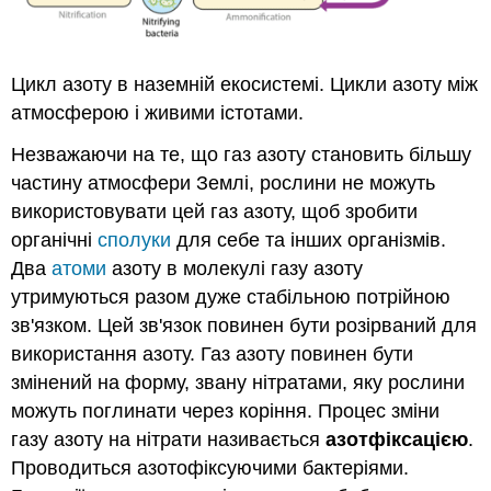
Цикл азоту в наземній екосистемі. Цикли азоту між
атмосферою і живими істотами.
Незважаючи на те, що газ азоту становить більшу
частину атмосфери Землі, рослини не можуть
використовувати цей газ азоту, щоб зробити
органічні
сполуки
для себе та інших організмів.
Два
атоми
азоту в молекулі газу азоту
утримуються разом дуже стабільною потрійною
зв'язком. Цей зв'язок повинен бути розірваний для
використання азоту. Газ азоту повинен бути
змінений на форму, звану нітратами, яку рослини
можуть поглинати через коріння. Процес зміни
газу азоту на нітрати називається
азотфіксацією
.
Проводиться азотофіксуючими бактеріями.