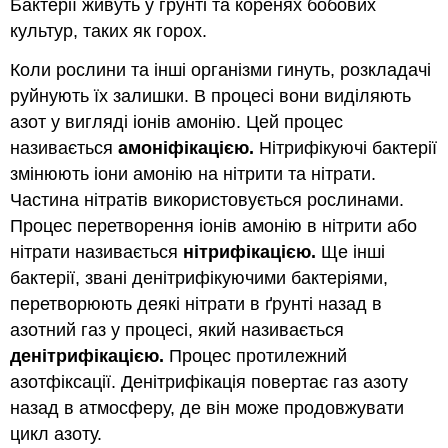
Бактерії живуть у грунті та коренях бобових
культур, таких як горох.
Коли рослини та інші організми гинуть, розкладачі
руйнують їх залишки. В процесі вони виділяють
азот у вигляді іонів амонію. Цей процес
називається
амоніфікацією.
Нітрифікуючі бактерії
змінюють іони амонію на нітрити та нітрати.
Частина нітратів використовується рослинами.
Процес перетворення іонів амонію в нітрити або
нітрати називається
нітрифікацією.
Ще інші
бактерії, звані денітрифікуючими бактеріями,
перетворюють деякі нітрати в ґрунті назад в
азотний газ у процесі, який називається
денітрифікацією.
Процес протилежний
азотфіксації. Денітрифікація повертає газ азоту
назад в атмосферу, де він може продовжувати
цикл азоту.