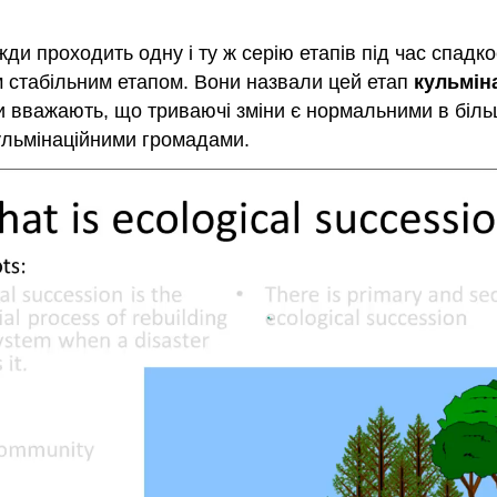
ди проходить одну і ту ж серію етапів під час спадк
 стабільним етапом. Вони назвали цей етап
кульмін
и вважають, що триваючі зміни є нормальними в біл
ульмінаційними громадами.