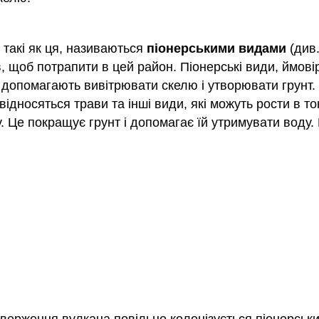
 такі як ця, називаються
піонерськими видами
(див
 щоб потрапити в цей район. Піонерські види, ймовір
и допомагають вивітрювати скелю і утворювати грунт.
дносяться трави та інші види, які можуть рости в тонк
ку. Це покращує грунт і допомагає їй утримувати воду