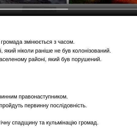
у громада змінюється з часом.
, який ніколи раніше не був колонізований.
населеному районі, який був порушений.
оринним правонаступником.
пройдуть первинну послідовність.
гічну спадщину та кульмінацію громад.