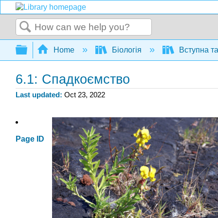
Search
Expand/collapse global hierarchy
Home
Біологія
Вступна та
6.1: Спадкоємство
Last updated
Oct 23, 2022
Page ID