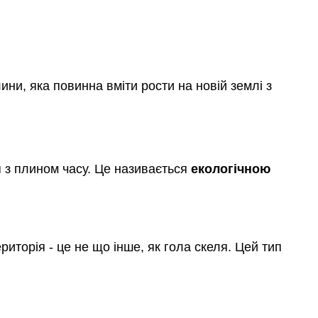
ини, яка повинна вміти рости на новій землі з
я з плином часу. Це називається
екологічною
риторія - це не що інше, як гола скеля. Цей тип