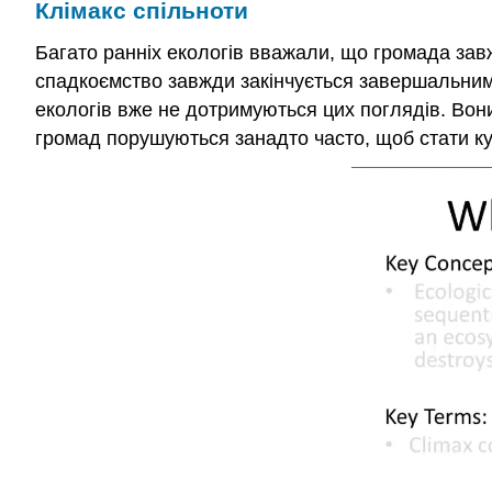
Клімакс спільноти
Багато ранніх екологів вважали, що громада завж
спадкоємство завжди закінчується завершальним
екологів вже не дотримуються цих поглядів. Вон
громад порушуються занадто часто, щоб стати к