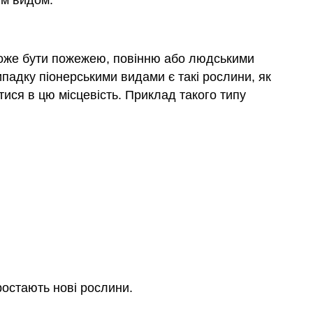
им видом.
може бути пожежею, повінню або людськими
ипадку піонерськими видами є такі рослини, як
тися в цю місцевість. Приклад такого типу
ростають нові рослини.