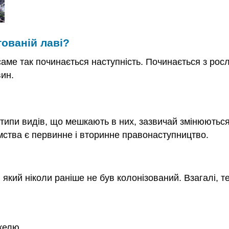
тованій лаві?
аме так починається наступність. Починається з росл
вин.
 і типи видів, що мешкають в них, зазвичай змінюютьс
ства є первинне і вторинне правонаступництво.
 який ніколи раніше не був колонізований. Взагалі, те
келю.