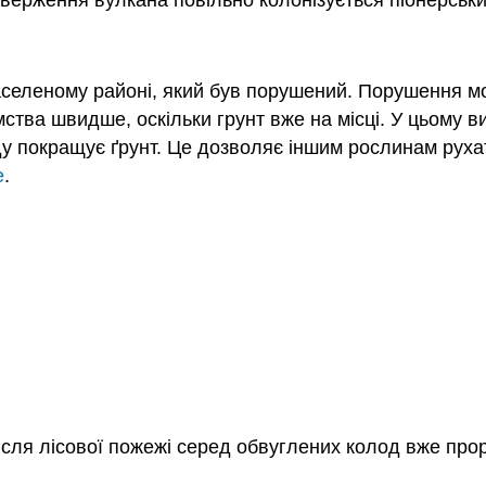
верження вулкана повільно колонізується піонерськ
аселеному районі, який був порушений. Порушення 
ства швидше, оскільки грунт вже на місці. У цьому в
виду покращує ґрунт. Це дозволяє іншим рослинам руха
е
.
ісля лісової пожежі серед обвуглених колод вже про