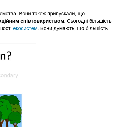
оємства. Вони також припускали, що
аційним співтовариством
. Сьогодні більшість
ьшості
екосистем
. Вони думають, що більшість