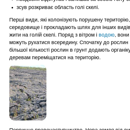
зсув розкриває область голі скелі.
Перші види, які колонізують порушену територію,
середовище і прокладають шлях для інших видів,
жити на голій скелі. Поряд з вітром і
водою
, вон
можуть рухатися всередину. Спочатку до рослин ві
більшої кількості рослин в грунт додають органі
деревам переміщатися на територію.