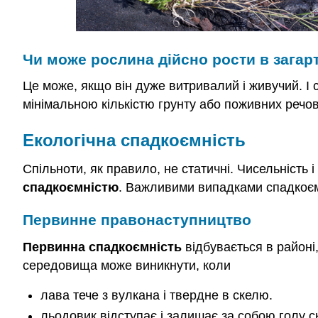
Чи може рослина дійсно рости в загар
Це може, якщо він дуже витривалий і живучий. І с
мінімальною кількістю грунту або поживних речо
Екологічна спадкоємність
Спільноти, як правило, не статичні. Чисельність
спадкоємністю
. Важливими випадками спадкоєм
Первинне правонаступництво
Первинна спадкоємність
відбувається в районі,
середовища може виникнути, коли
лава тече з вулкана і твердне в скелю.
льодовик відступає і залишає за собою голу с