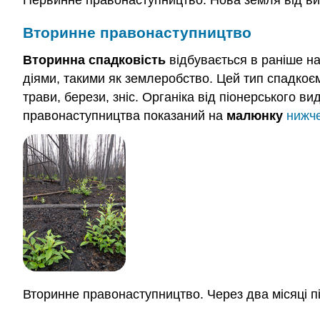
Первинне правонаступництво. Нова земля від ви
Вторинне правонаступництво
Вторинна спадковість
відбувається в раніше н
діями, такими як землеробство. Цей тип спадкоєм
трави, берези, зніс. Органіка від піонерського 
правонаступництва показаний на
малюнку
нижч
Вторинне правонаступництво. Через два місяці п