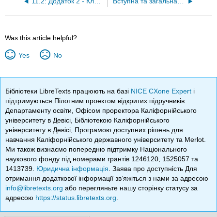
11.2: Додаток 2 - Ключові моменти
Вступна та загальна біологія
Was this article helpful?
Yes
No
Бібліотеки LibreTexts працюють на базі
NICE CXone Expert
і
підтримуються Пілотним проектом відкритих підручників
Департаменту освіти, Офісом проректора Каліфорнійського
університету в Девісі, Бібліотекою Каліфорнійського
університету в Девісі, Програмою доступних рішень для
навчання Каліфорнійського державного університету та Merlot.
Ми також визнаємо попередню підтримку Національного
наукового фонду під номерами грантів 1246120, 1525057 та
1413739.
Юридична інформація
. Заява про доступність Для
отримання додаткової інформації зв’яжіться з нами за адресою
info@libretexts.org
або перегляньте нашу сторінку статусу за
адресою
https://status.libretexts.org
.