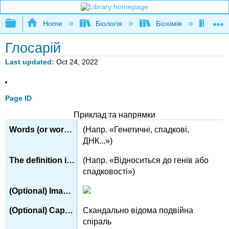
Expand/collapse global hierarchy
Home
Біологія
Біохімія
Книг
Глосарій
Last updated
Oct 24, 2022
Page ID
Приклад та напрямки
(Напр. «Генетичні, спадкові,
ДНК...»)
(Напр. «Відноситься до генів або
спадковості»)
Скандально відома подвійна
спіраль