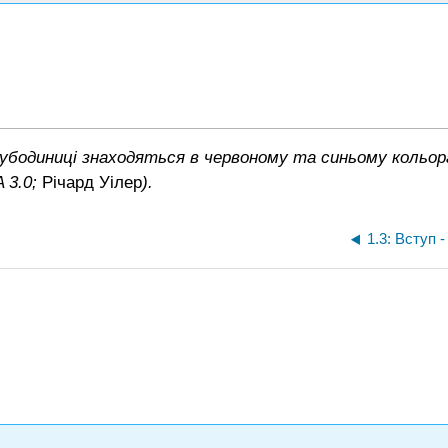
субодиниці знаходяться в червоному та синьому кольора
 3.0;
Річард Уілер
).
1.3: Вступ 