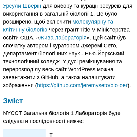
Урсули Шверін
для вибору та курації ресурсів для
лабораторії
молекулярної
використання в загальній біології 1. Це було
та
розширено, щоб включити
молекулярну та
клітинної
клітинну біологію
через грант Title V Міністерства
біології:
освіти США, «
Жива лабораторія
». Цей сайт був
спочатку автором і куратором Джеремі Сето,
Департамент біологічних наук - Нью-Йоркський
технологічний коледж. У дусі ремікшування та
перерозподілу весь сайт WordPress можна
завантажити з GitHub, а також налаштувати
зображення (
https://github.com/jeremyseto/bio-oer
).
Зміст
NYCCT Загальна біологія 1 Лабораторія буде
слідувати послідовності нижче:
Т