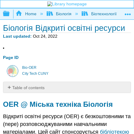
Expand/collapse global hierarchy
Home
Біологія
Біотехнології
Біологія Відкриті освітні ресурси
Last updated
Oct 24, 2022
Page ID
Bio-OER
City Tech CUNY
Table of contents
OER
@
OER @ Міська техніка Біологія
Міська
техніка
Відкриті освітні ресурси (OER) є безкоштовними та
Біологія
(пере) розповсюджуваними навчальними
Зміст
матеріалами. Цей сайт спонсорується
бібліотекою
Розклад