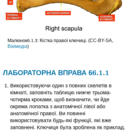
6.1.
3
Малюнок
: Кістка правої ключиці. (CC-BY-SA,
6.1.
3
Вікімедіа
)
6.1.
1
ЛАБОРАТОРНА ВПРАВА 6
6.1.
1
Використовуючи один з повних скелетів в
кімнаті, заповніть таблицю нижче трьома-
чотирма кроками, щоб визначити, чи йде
окрема лопатка з анатомічної лівої або
анатомічної правої. Ви повинні
використовувати будь-які функції, які вже
заповнені. Ключиця була зроблена як приклад.