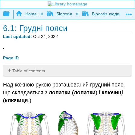
Expand/collapse global hierarchy
Home
Біологія
Біологія людини
6.1: Грудні пояси
Last updated
Oct 24, 2022
Page ID
Table of contents
ЛАБОРАТОРНА
Над кожною рукою розташований грудний пояс,
ВПРАВА
6
що складається з
лопатки (лопатки
) і
ключиці
6.1.
1
6.1.
1
(ключиця
.)