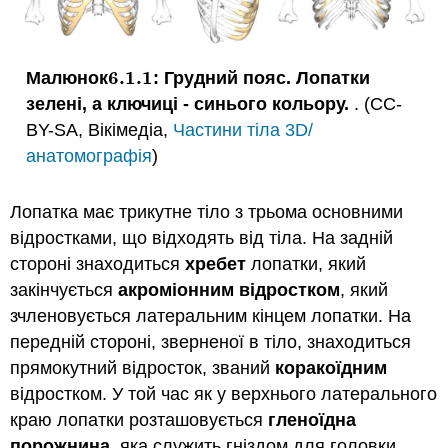
6.1.
1
Малюнок
: Грудний пояс. Лопатки
6.1.
1
зелені, а ключиці - синього кольору.
. (CC-
BY-SA, Вікімедіа,
Частини тіла 3D/
анатомографія
)
Лопатка має трикутне тіло з трьома основними
відростками, що відходять від тіла. На задній
стороні знаходиться
хребет
лопатки, який
закінчується
акроміонним відростком
, який
зчленовується латеральним кінцем лопатки. На
передній стороні, зверненої в тіло, знаходиться
прямокутний відросток, званий
коракоїдним
відростком. У той час як у верхнього латерального
краю лопатки розташовується
гленоїдна
порожнина
, яка служить гніздом для головки