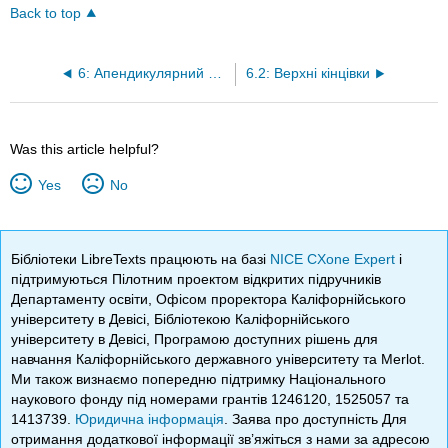
Back to top
6: Апендикулярний скелет
6.2: Верхні кінцівки
Was this article helpful?
Yes
No
Бібліотеки LibreTexts працюють на базі
NICE CXone Expert
і
підтримуються Пілотним проектом відкритих підручників
Департаменту освіти, Офісом проректора Каліфорнійського
університету в Девісі, Бібліотекою Каліфорнійського
університету в Девісі, Програмою доступних рішень для
навчання Каліфорнійського державного університету та Merlot.
Ми також визнаємо попередню підтримку Національного
наукового фонду під номерами грантів 1246120, 1525057 та
1413739.
Юридична інформація
. Заява про доступність Для
отримання додаткової інформації зв’яжіться з нами за адресою