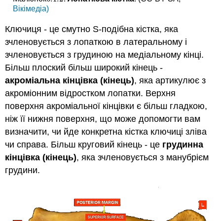
Вікімедіа)
Ключиця - це смутно S-подібна кістка, яка
зчленовується з лопаткою в латеральному і
зчленовується з грудиною на медіальному кінці.
Більш плоский більш широкий кінець -
акроміальна кінцівка (кінець)
, яка артикулює з
акроміонним відростком лопатки. Верхня
поверхня акроміальної кінцівки є більш гладкою,
ніж її нижня поверхня, що може допомогти вам
визначити, чи йде конкретна кістка ключиці зліва
чи справа. Більш круговий кінець - це
грудинна
кінцівка (кінець)
, яка зчленовується з манубрієм
грудини.