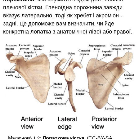
плечової кістки. Гленоїдна порожнина завжди
вказує латерально, тоді як хребет і акроміон -
задні. Це допоможе вам визначити, чи йде
конкретна лопатка з анатомічної лівої або правої.
6.1.
2
Малюнок
:
Лопаткова
кістка
. (CC-BY-SA,
6.1.
2