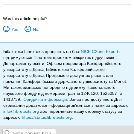
Was this article helpful?
Yes
No
Бібліотеки LibreTexts працюють на базі
NICE CXone Expert
і
підтримуються Пілотним проектом відкритих підручників
Департаменту освіти, Офісом проректора Каліфорнійського
університету в Девісі, Бібліотекою Каліфорнійського
університету в Девісі, Програмою доступних рішень для
навчання Каліфорнійського державного університету та Merlot.
Ми також визнаємо попередню підтримку Національного
наукового фонду під номерами грантів 1246120, 1525057 та
1413739.
Юридична інформація
. Заява про доступність Для
отримання додаткової інформації зв’яжіться з нами за адресою
info@libretexts.org
або перегляньте нашу сторінку статусу за
адресою
https://status.libretexts.org
.