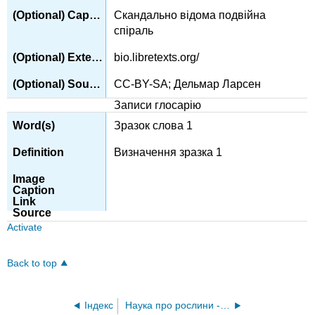
Скандально відома подвійна
спіраль
bio.libretexts.org/
CC-BY-SA; Дельмар Ларсен
Записи глосарію
Зразок слова 1
Визначення зразка 1
Activate
Back to top
Індекс
Наука про рослини - розуміння рослин і того, як вони ростуть (Michaels et al.)