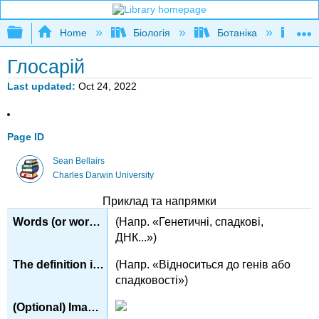
Expand/collapse global hierarchy
Home
Біологія
Ботаніка
Кни
Глосарій
Last updated
Oct 24, 2022
Page ID
Sean Bellairs
Charles Darwin University
Приклад та напрямки
(Напр. «Генетичні, спадкові,
ДНК...»)
(Напр. «Відноситься до генів або
спадковості»)