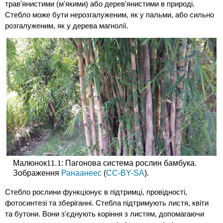
трав'янистими (м'якими) або дерев'янистими в природі.
Стебло може бути нерозгалуженим, як у пальми, або сильно
розгалуженим, як у дерева магнолії.
11.
1
Малюнок
: Пагонова система рослин бамбука.
11.
1
Зображення
Ранаанеес
(
CC-BY-SA
).
Стебло рослини функціонує в підтримці, провідності,
фотосинтезі та зберіганні. Стебла підтримують листя, квіти
та бутони. Вони з'єднують коріння з листям, допомагаючи