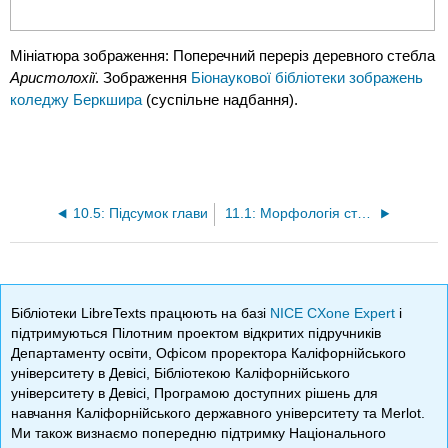
Мініатюра зображення: Поперечний переріз деревного стебла
Аристолохії
. Зображення
Біонаукової бібліотеки зображень
коледжу Беркшира
(суспільне надбання).
10.5: Підсумок глави
11.1: Морфологія стовбура (зовнішня структура)
Бібліотеки LibreTexts працюють на базі
NICE CXone Expert
і
підтримуються Пілотним проектом відкритих підручників
Департаменту освіти, Офісом проректора Каліфорнійського
університету в Девісі, Бібліотекою Каліфорнійського
університету в Девісі, Програмою доступних рішень для
навчання Каліфорнійського державного університету та Merlot.
Ми також визнаємо попередню підтримку Національного