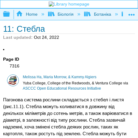
Expand/collapse global hierarchy
Home
Біологія
Ботаніка
Бот
11: Стебла
Last updated
Oct 24, 2022
Page ID
7316
Melissa Ha, Maria Morrow, & Kammy Algiers
Yuba College, College of the Redwoods, & Ventura College
via
ASCCC Open Educational Resources Initiative
Пагонова система рослини складається з стебел і листя
(рис.
11.
1
). Стебла можуть коливатися в довжину від
11.
1
декількох міліметрів до сотень метрів, а також варіюватися в
діаметрі, в залежності від типу рослини. Стебла зазвичай
надземні, хоча змінені стебла деяких рослин, таких як
картопля, також ростуть під землею. Стебла можуть бути