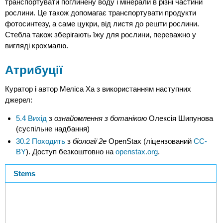
транспортувати поглинену воду і мінерали в різні частини
рослини. Це також допомагає транспортувати продукти
фотосинтезу, а саме цукри, від листя до решти рослини.
Стебла також зберігають їжу для рослини, переважно у
вигляді крохмалю.
Атрибуції
Куратор і автор Меліса Ха з використанням наступних
джерел:
5.4 Вихід
з
ознайомлення з ботанікою
Олексія Шипунова
(суспільне надбання)
30.2 Походить
з
біології 2e
OpenStax (ліцензований
CC-
BY
). Доступ безкоштовно на
openstax.org
.
Stems