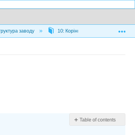
Exp
труктура заводу
10: Коріння
10.4: Корене
Table of contents
Мета