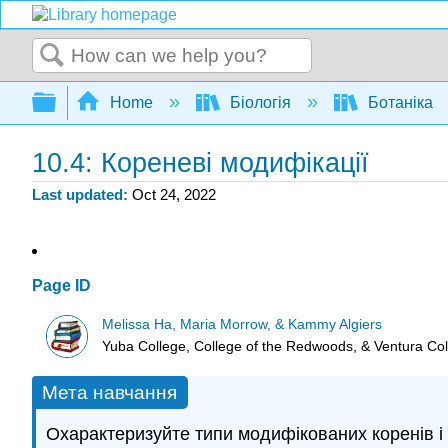
Search
Expand/collapse global hierarchy
Home
Біологія
Ботаніка
10.4: Кореневі модифікації
Last updated
Oct 24, 2022
Page ID
Melissa Ha, Maria Morrow, & Kammy Algiers
Yuba College, College of the Redwoods, & Ventura Co
Мета навчання
Охарактеризуйте типи модифікованих коренів і ї