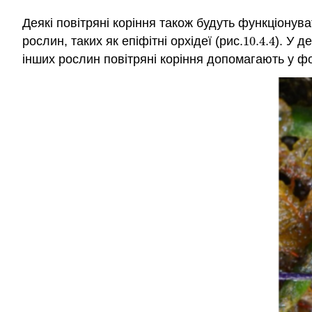
Деякі повітряні коріння також будуть функціонув
рослин, таких як епіфітні орхідеї (рис.
10.4.
4
). У 
10.4.
4
інших рослин повітряні коріння допомагають у фо