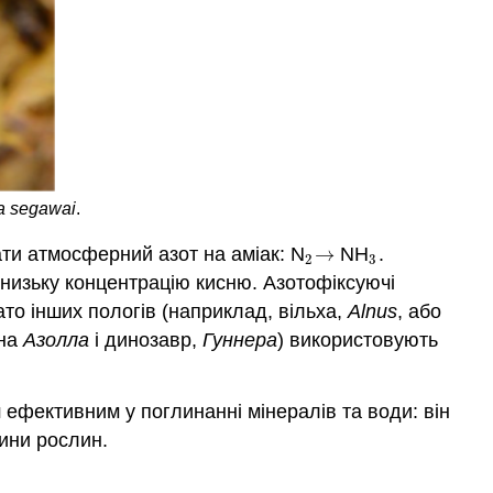
ta segawai
.
ати атмосферний азот на аміак: N
→
NH
.
2
→
3
2
3
и низьку концентрацію кисню. Азотофіксуючі
гато інших пологів (наприклад, вільха,
Alnus
, або
ина
Азолла
і динозавр,
Гуннера
) використовують
ш ефективним у поглинанні мінералів та води: він
нини рослин.