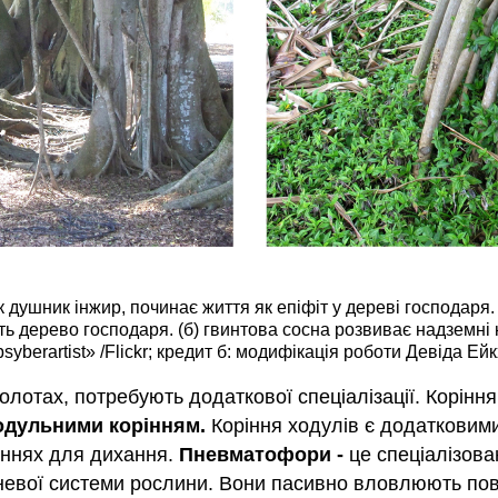
як душник інжир, починає життя як епіфіт у дереві господар
ть дерево господаря. (б) гвинтова сосна розвиває надземні 
syberartist» /Flickr; кредит б: модифікація роботи Девіда Е
олотах, потребують додаткової спеціалізації. Корінн
одульними корінням.
Коріння ходулів є додатковими 
аннях для дихання.
Пневматофори -
це спеціалізован
невої системи рослини. Вони пасивно вловлюють пові