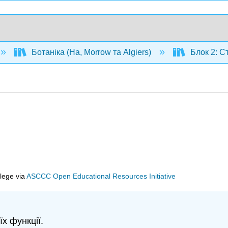
Ботаніка (Ha, Morrow та Algiers)
Блок 2: С
llege
via
ASCCC Open Educational Resources Initiative
х функції.