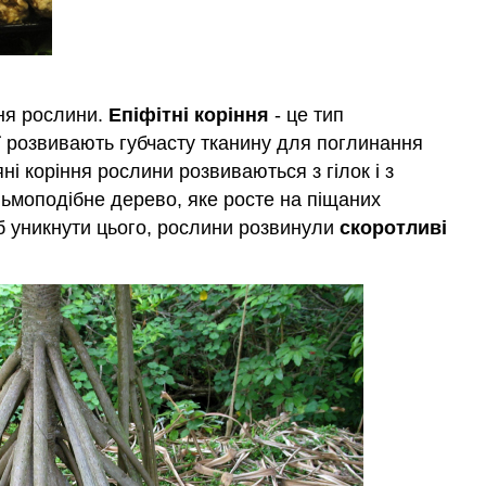
ння рослини.
Епіфітні коріння
- це тип
еї розвивають губчасту тканину для поглинання
ні коріння рослини розвиваються з гілок і з
льмоподібне дерево, яке росте на піщаних
Щоб уникнути цього, рослини розвинули
скоротливі