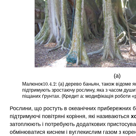
10.4.
2
Малюнок
: (а) дерево баньян, також відоме 
10.4.
2
підтримують зростаючу рослину, яка з часом души
піщаних ґрунтах. (Кредит а: модифікація роботи «p
Рослини, що ростуть в океанічних прибережних б
підтримуючі повітряні коріння, які називаються
х
затоплюють і потребують додаткових пристосув
обмінюватися киснем і вуглекислим газом з коре