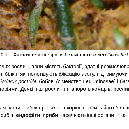
10.4.
4
: Фотосинтетичні коріння безлистної орхідеї
Chiloschis
10.4.
4
чих рослин, вони містять бактерії, здатні розкислюв
ні білки, які полегшують фіксацію азоту, підтримуюч
оїдних росидів
: бобові (сімейство Leguminosae) і ба
теріями. Деякі інші рослини (папороть комарів, росл
ся, коли грибок проникає в корінь і робить його біль
грибів,
ендофітні
гриби
населяють інші органи і тка