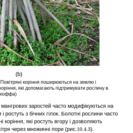
я. Повітряні коріння поширюються на землю і
коріння, які допомагають підтримувати рослину в
йкхоффа)
я мангрових заростей часто модифікуються на
і ростуть з бічних гілок. Болотні рослини часто
і коріння, які ростуть вгору і дозволяють
тря через множинні пори (рис.
10.4.
3
).
10.4.
3