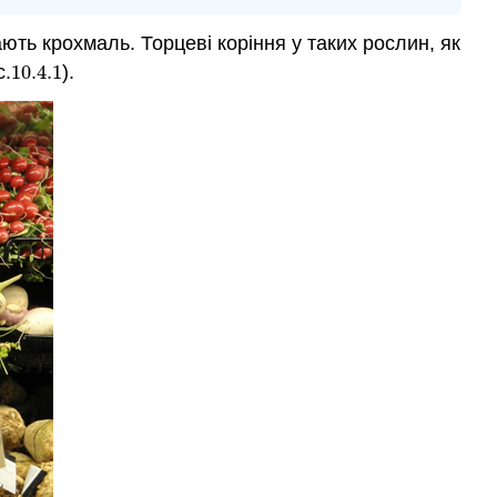
навчання
Атрибуції
ають крохмаль. Торцеві коріння у таких рослин, як
с.
10.4.
1
).
10.4.
1