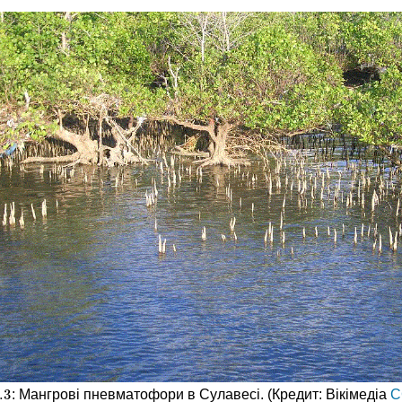
.
3
: Мангрові пневматофори в Сулавесі. (Кредит: Вікімедіа
C
.
3