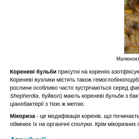
Малюнок
Кореневі
бульби
присутні на коренях азотфіксую
Кореневі вузлики містять також гемоглобіноподіб
рослини особливо часто зустрічаються серед
фаб
Shepherdia
, буйвол) мають кореневі бульби з бак
ціанобактерії з тією ж метою.
Мікориза
- це модифікація коренів, що починаєть
обмінює їх на органічні сполуки. Крім мікоризних 