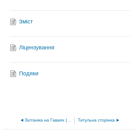
Зміст
Ліцензування
Подяки
Ботаніка на Гаваях (Daniela Dutra Elliott і Paula Mejia Velasquez)
Титульна сторінка