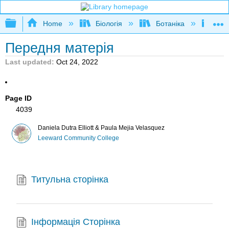
Expand/collapse global hierarchy
Home
Біологія
Ботаніка
Бота
Передня матерія
Last updated
Oct 24, 2022
Page ID
4039
Daniela Dutra Elliott & Paula Mejia Velasquez
Leeward Community College
Титульна сторінка
Інформація Сторінка