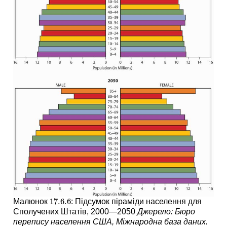
17.6.
6
Малюнок
: Підсумок піраміди населення для
17.6.
6
Сполучених Штатів, 2000—2050
Джерело: Бюро
перепису населення США, Міжнародна база даних.