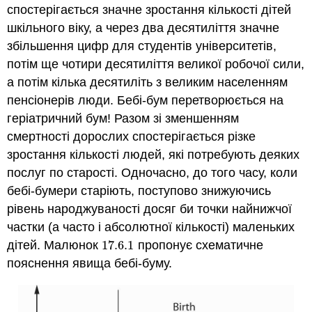
спостерігається значне зростання кількості дітей
шкільного віку, а через два десятиліття значне
збільшення цифр для студентів університетів,
потім ще чотири десятиліття великої робочої сили,
а потім кілька десятиліть з великим населенням
пенсіонерів люди. Бебі-бум перетворюється на
геріатричний бум! Разом зі зменшенням
смертності дорослих спостерігається різке
зростання кількості людей, які потребують деяких
послуг по старості. Одночасно, до того часу, коли
бебі-бумери старіють, поступово знижуючись
рівень народжуваності досяг би точки найнижчої
частки (а часто і абсолютної кількості) маленьких
дітей. Малюнок
17.6.
1
пропонує схематичне
17.6.
1
пояснення явища бебі-буму.