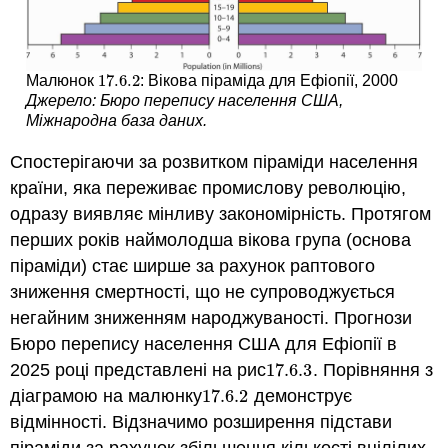
17.6.
2
Малюнок
: Вікова піраміда для Ефіопії, 2000
17.6.
2
Джерело: Бюро перепису населення США,
Міжнародна база даних.
Спостерігаючи за розвитком піраміди населення
країни, яка переживає промислову революцію,
одразу виявляє мінливу закономірність. Протягом
перших років наймолодша вікова група (основа
піраміди) стає ширше за рахунок раптового
зниження смертності, що не супроводжується
негайним зниженням народжуваності. Прогнози
Бюро перепису населення США для Ефіопії в
2025 році представлені на рис
17.6.
3
. Порівняння з
17.6.
3
діаграмою на малюнку
17.6.
2
демонструє
17.6.
2
відмінності. Відзначимо розширення підстави