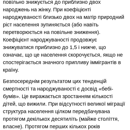
повільно знижується до приблизно двох
народжень на жінку. При коефіцієнті
народжуваності близько двох на матір природний
ріст населення зупиняється (або навіть
перетворюється на повільне зниження).
Коефіцієнт народжуваності продовжує
знижуватися приблизно до 1,5 і нижче, що
означає, що це населення скорочується, якщо не
спостерігається значного припливу іммігрантів в
країну.
Безпосереднім результатом цих тенденцій
смертності та народжуваності є досвід «бебі-
бумів». Це виражається зростанням кількості
дітей, що вижили. При відсутності великої міграції
структура населення цілком передбачувана
протягом декількох десятиліть (майже століття,
власне). Протягом перших кількох років