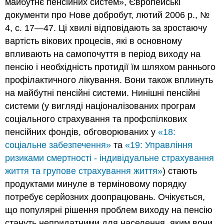
майбутнє пенсійних систем», Європейські
документи про Нове добробут, лютий 2006 р., №
4, с. 17—47. Ці хвилі відповідають за зростаючу
вартість вікових процесів, які в основному
впливають на самопочуття в період виходу на
пенсію і необхідність протидії їм шляхом раннього
профілактичного лікування. Вони також вплинуть
на майбутні пенсійні системи. Нинішні пенсійні
системи (у вигляді націоналізованих програм
соціального страхування та профспілкових
пенсійних фондів, обговорюваних у
«18:
соціальне забезпечення»
та
«19: Управління
ризиками смертності - індивідуальне страхування
життя та групове страхування життя»
) стають
продуктами минуле в терміновому порядку
потребує серйозних доопрацювань. Очікується,
що популярні рішення проблем виходу на пенсію
стануть непридатними для населення, яким вони