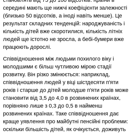
становлять від 75 до 100 відсотків. Країни в
середині мають ще нижчі коефіцієнти залежності
(близько 50 відсотків, а іноді навіть менше). Це
результат складних тенденцій: народжуваність і
кількість дітей вже скоротилися, кількість літніх
людей ще істотно не зросла, а бебі-бумери вже
працюють дорослі.
Співвідношення між людьми похилого віку і
молодшими є більш чутливою мірою стадії
розвитку. Він різко змінюється: наприклад,
співвідношення людей у віці шістдесяти п'яти
років і старше до дітей молодше п'яти років може
становити від 3,5 до 4,0 в розвинених країнах,
порівняно лише з 0,3 до 0,5 в найменш
розвинених країнах. Таке співвідношення дає
краще уявлення про майбутні пенсійні проблеми:
оскільки більшість дітей, як очікується, доживуть