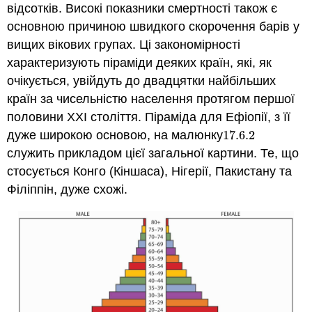
відсотків. Високі показники смертності також є
основною причиною швидкого скорочення барів у
вищих вікових групах. Ці закономірності
характеризують піраміди деяких країн, які, як
очікується, увійдуть до двадцятки найбільших
країн за чисельністю населення протягом першої
половини ХХI століття. Піраміда для Ефіопії, з її
дуже широкою основою, на малюнку
17.6.
2
17.6.
2
служить прикладом цієї загальної картини. Те, що
стосується Конго (Кіншаса), Нігерії, Пакистану та
Філіппін, дуже схожі.