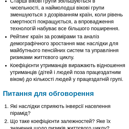
Старші вікові групи збільшуються в
чисельності, а наймолодші вікові групи
зменшуються з дозріванням країн, коли рівень
смертності покращується, а впровадження
технологій набуває все більшого поширення.
Рейтинг країн за розмірами та аналіз
демографічного зростання має наслідки для
майбутнього пенсійних систем та управління
ризиками життєвого циклу.
Коефіцієнти утриманців виражають відношення
утриманців (дітей і людей поза працездатним
віком) до кількості людей у працездатній групі.
Питання для обговорення
Які наслідки сприяють інверсії населення
пірамід?
Що таке коефіцієнти залежностей? Яке їх
значення щодо ризиків життєвого циклу?