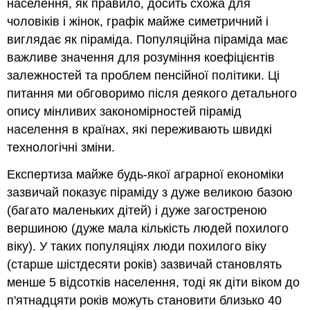
населення, як правило, досить схожа для
чоловіків і жінок, графік майже симетричний і
виглядає як піраміда. Популяційна піраміда має
важливе значення для розуміння коефіцієнтів
залежностей та проблем пенсійної політики. Ці
питання ми обговоримо після деякого детального
опису мінливих закономірностей пірамід
населення в країнах, які переживають швидкі
технологічні зміни.
Експертиза майже будь-якої аграрної економіки
зазвичай показує піраміду з дуже великою базою
(багато маленьких дітей) і дуже загостреною
вершиною (дуже мала кількість людей похилого
віку). У таких популяціях люди похилого віку
(старше шістдесяти років) зазвичай становлять
менше 5 відсотків населення, тоді як діти віком до
п'ятнадцяти років можуть становити близько 40