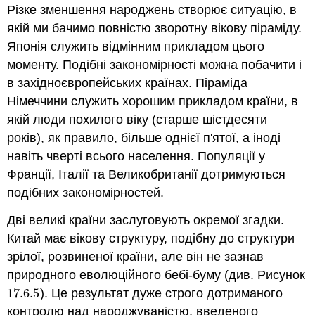
Різке зменшення народжень створює ситуацію, в
якій ми бачимо повністю зворотну вікову піраміду.
Японія служить відмінним прикладом цього
моменту. Подібні закономірності можна побачити і
в західноєвропейських країнах. Піраміда
Німеччини служить хорошим прикладом країни, в
якій люди похилого віку (старше шістдесяти
років), як правило, більше однієї п'ятої, а іноді
навіть чверті всього населення. Популяції у
Франції, Італії та Великобританії дотримуються
подібних закономірностей.
Дві великі країни заслуговують окремої згадки.
Китай має вікову структуру, подібну до структури
зрілої, розвиненої країни, але він не зазнав
природного еволюційного бебі-буму (див. Рисунок
17.6.
5
). Це результат дуже строго дотриманого
17.6.
5
контролю над народжуваністю, введеного