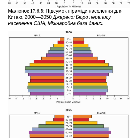
17.6.
5
Малюнок
: Підсумок піраміди населення для
17.6.
5
Китаю, 2000—2050
Джерело: Бюро перепису
населення США, Міжнародна база даних.