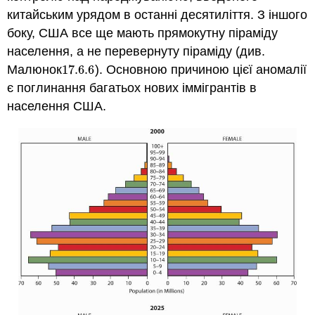
китайським урядом в останні десятиліття. З іншого
боку, США все ще мають прямокутну піраміду
населення, а не перевернуту піраміду (див.
Малюнок
17.6.
6
). Основною причиною цієї аномалії
17.6.
6
є поглинання багатьох нових іммігрантів в
населення США.