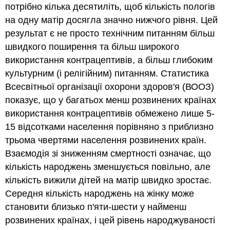
потрібно кілька десятиліть, щоб кількість пологів
на одну матір досягла значно нижчого рівня. Цей
результат є не просто технічним питанням більш
швидкого поширення та більш широкого
використання контрацептивів, а більш глибоким
культурним (і релігійним) питанням. Статистика
Всесвітньої організації охорони здоров'я (ВООЗ)
показує, що у багатьох менш розвинених країнах
використання контрацептивів обмежено лише 5-
15 відсотками населення порівняно з приблизно
трьома чвертями населення розвинених країн.
Взаємодія зі зниженням смертності означає, що
кількість народжень зменшується повільно, але
кількість вижили дітей на матір швидко зростає.
Середня кількість народжень на жінку може
становити близько п'яти-шести у найменш
розвинених країнах, і цей рівень народжуваності