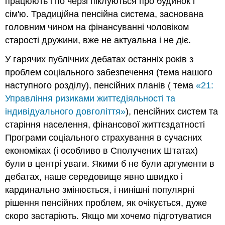
працюють і по черзі піклуються про будинок і
сім'ю. Традиційна пенсійна система, заснована
головним чином на фінансуванні чоловіком
старості дружини, вже не актуальна і не діє.
У гарячих публічних дебатах останніх років з
проблем соціального забезпечення (тема нашого
наступного розділу), пенсійних планів ( тема
«21:
Управління ризиками життєдіяльності та
індивідуального довголіття»
), пенсійних систем та
старіння населення, фінансової життєздатності
Програми соціального страхування в сучасних
економіках (і особливо в Сполучених Штатах)
були в центрі уваги. Якими б не були аргументи в
дебатах, наше середовище явно швидко і
кардинально змінюється, і нинішні популярні
рішення пенсійних проблем, як очікується, дуже
скоро застаріють. Якщо ми хочемо підготуватися