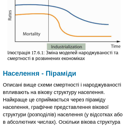
17.6.
1
Ілюстрація
: Зміна моделей народжуваності та
17.6.
1
смертності в розвинених економіках
Населення - Піраміди
Описані вище схеми смертності і народжуваності
впливають на вікову структуру населення.
Найкраще це сприймається через піраміду
населення, графічне представлення вікової
структури (розподілів) населення (у відсотках або
в абсолютних числах). Оскільки вікова структура