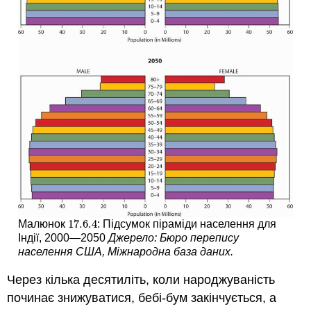
17.6.
4
Малюнок
: Підсумок піраміди населення для
17.6.
4
Індії, 2000—2050
Джерело: Бюро перепису
населення США, Міжнародна база даних.
Через кілька десятиліть, коли народжуваність
починає знижуватися, бебі-бум закінчується, а