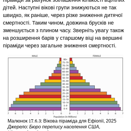
піраміди за рахунок збільшення кількості вцілілих
дітей. Наступні вікові групи знижуються не так
швидко, як раніше, через різке зниження дитячої
смертності. Таким чином, довжина брусків не
зменшується з плином часу. Зверніть увагу також
на розширення барів у старшому віці на вершині
піраміди через загальне зниження смертності.
17.6.
3
Малюнок
: Вікова піраміда для Ефіопії, 2025
17.6.
3
Джерело: Бюро перепису населення США,