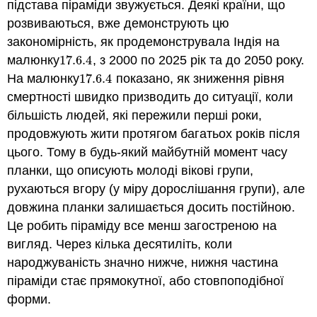
підстава піраміди звужується. Деякі країни, що
розвиваються, вже демонструють цю
закономірність, як продемонструвала Індія на
малюнку
17.6.
4
, з 2000 по 2025 рік та до 2050 року.
17.6.
4
На малюнку
17.6.
4
показано, як зниження рівня
17.6.
4
смертності швидко призводить до ситуації, коли
більшість людей, які пережили перші роки,
продовжують жити протягом багатьох років після
цього. Тому в будь-який майбутній момент часу
планки, що описують молоді вікові групи,
рухаються вгору (у міру дорослішання групи), але
довжина планки залишається досить постійною.
Це робить піраміду все менш загостреною на
вигляд. Через кілька десятиліть, коли
народжуваність значно нижче, нижня частина
піраміди стає прямокутної, або стовпоподібної
форми.