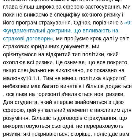
глава більш широка за сферою застосування. Ми
поки не вникаємо в специфіку кожного ризику і
його програм страхування. Однак, порівняно з
«9:
Фундаментальні доктрини, що впливають на
страхові договори»
, ми пробуємо крок далі у світ
страхових юридичних документів. Ми
орієнтуємося на відкритий тип політики, який
охоплює всі ризики. Це означає, що все покрито,
якщо спеціально не виключено, як показано на
малюнку
10.1.
1
. Тим не менш, політика відкритої
10.1.
1
небезпеки має багато винятків і більше додається
, оскільки на горизонті з'являються нові ризики.
Для студента, який вперше знайомиться з цією
сферою, цей унікальний елемент є важливим для
розуміння. Більшість договорів страхування, що
використовуються сьогодні, не перераховують
ризики, які покриваються; скоріше, поліс дає вам