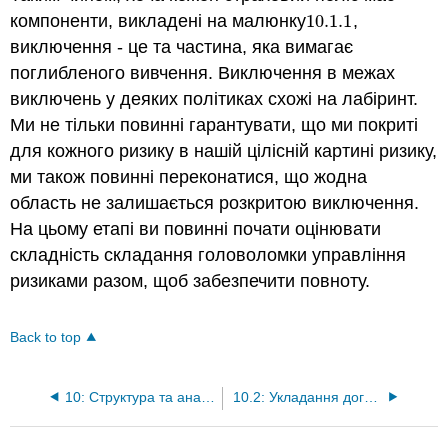
компоненти, викладені на малюнку
10.1.
1
,
10.1.
1
виключення - це та частина, яка вимагає
поглибленого вивчення. Виключення в межах
виключень у деяких політиках схожі на лабіринт.
Ми не тільки повинні гарантувати, що ми покриті
для кожного ризику в нашій цілісній картині ризику,
ми також повинні переконатися, що жодна
область не залишається розкритою виключення.
На цьому етапі ви повинні почати оцінювати
складність складання головоломки управління
ризиками разом, щоб забезпечити повноту.
Back to top
10: Структура та аналіз договорів страхування
10.2: Укладання договору