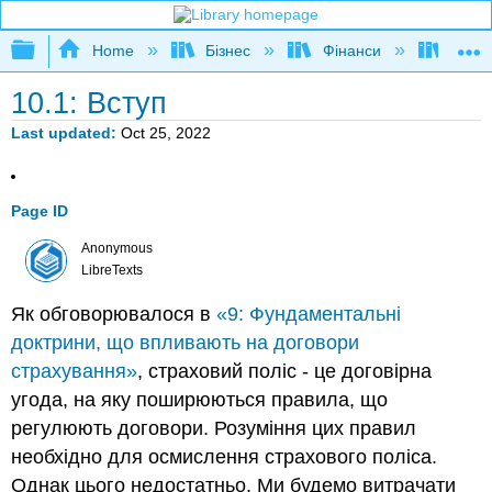
Expand/collapse global hierarchy
Home
Бізнес
Фінанси
Книга
10.1: Вступ
Last updated
Oct 25, 2022
Page ID
Anonymous
LibreTexts
Як обговорювалося в
«9: Фундаментальні
доктрини, що впливають на договори
страхування»
, страховий поліс - це договірна
угода, на яку поширюються правила, що
регулюють договори. Розуміння цих правил
необхідно для осмислення страхового поліса.
Однак цього недостатньо. Ми будемо витрачати