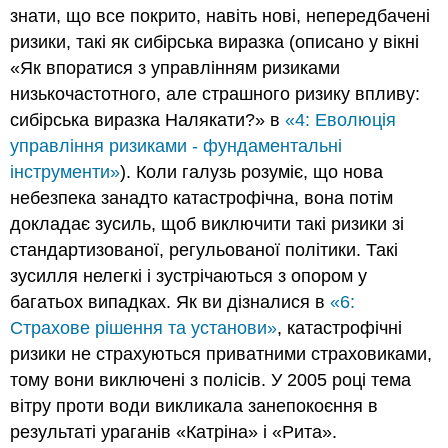
знати, що все покрито, навіть нові, непередбачені
ризики, такі як сибірська виразка (описано у вікні
«Як впоратися з управлінням ризиками
низькочастотного, але страшного ризику впливу:
сибірська виразка Налякати?» в
«4: Еволюція
управління ризиками - фундаментальні
інструменти»
). Коли галузь розуміє, що нова
небезпека занадто катастрофічна, вона потім
докладає зусиль, щоб виключити такі ризики зі
стандартизованої, регульованої політики. Такі
зусилля нелегкі і зустрічаються з опором у
багатьох випадках. Як ви дізналися в
«6:
Страхове рішення та установи»
, катастрофічні
ризики не страхуються приватними страховиками,
тому вони виключені з полісів. У 2005 році тема
вітру проти води викликала занепокоєння в
результаті ураганів «Катріна» і «Рита».