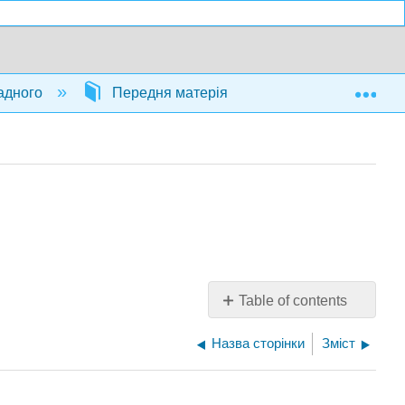
Exp
ладного
Передня матерія
Інфосторінка
Table of contents
No
headers
Назва сторінки
Зміст