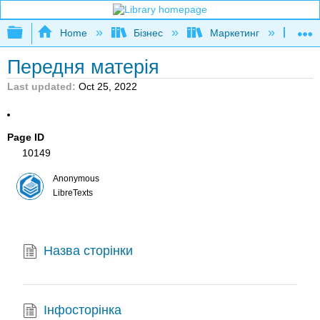
Expand/collapse global hierarchy
Home
Бізнес
Маркетинг
Кни
Передня матерія
Last updated
Oct 25, 2022
Page ID
10149
Anonymous
LibreTexts
Назва сторінки
Інфосторінка