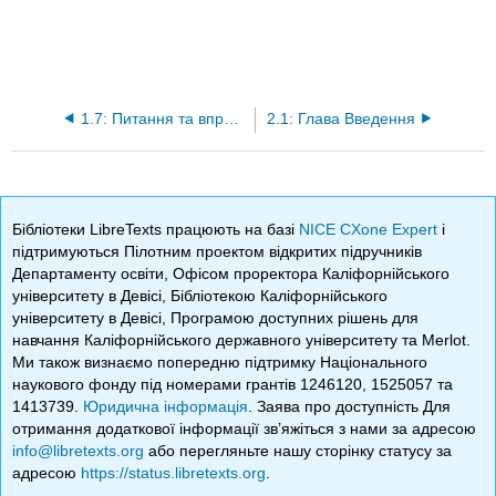
1.7: Питання та вправи в кінці глави
2.1: Глава Введення
Бібліотеки LibreTexts працюють на базі
NICE CXone Expert
і
підтримуються Пілотним проектом відкритих підручників
Департаменту освіти, Офісом проректора Каліфорнійського
університету в Девісі, Бібліотекою Каліфорнійського
університету в Девісі, Програмою доступних рішень для
навчання Каліфорнійського державного університету та Merlot.
Ми також визнаємо попередню підтримку Національного
наукового фонду під номерами грантів 1246120, 1525057 та
1413739.
Юридична інформація
. Заява про доступність Для
отримання додаткової інформації зв’яжіться з нами за адресою
info@libretexts.org
або перегляньте нашу сторінку статусу за
адресою
https://status.libretexts.org
.