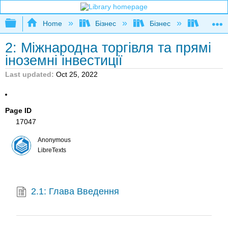
Expand/collapse global hierarchy
Home
Бізнес
Бізнес
Розшир
2: Міжнародна торгівля та прямі
іноземні інвестиції
Last updated
Oct 25, 2022
Page ID
17047
Anonymous
LibreTexts
2.1: Глава Введення