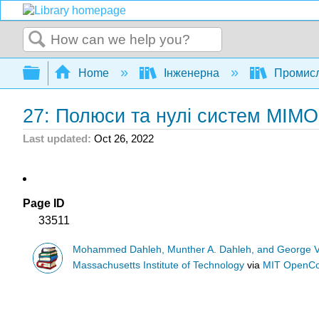
Search
Expand/collapse global hierarchy
Home
Інженерна
Промисл
27: Полюси та нулі систем MIMO
Last updated
Oct 26, 2022
Page ID
33511
Mohammed Dahleh, Munther A. Dahleh, and George 
Massachusetts Institute of Technology
via
MIT OpenC