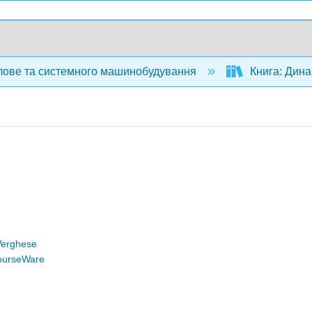
ове та системного машинобудування
Книга: Дина
Verghese
ourseWare