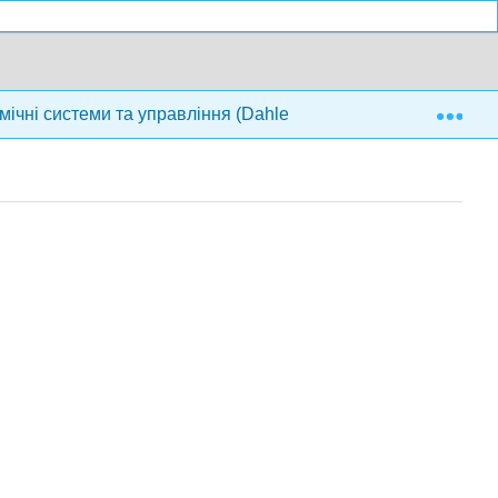
Exp
мічні системи та управління (Dahleh, Dahleh та Verghese)