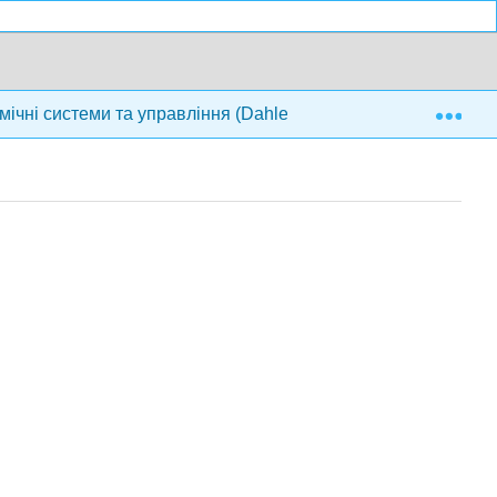
Exp
мічні системи та управління (Dahleh, Dahleh та Verghese)