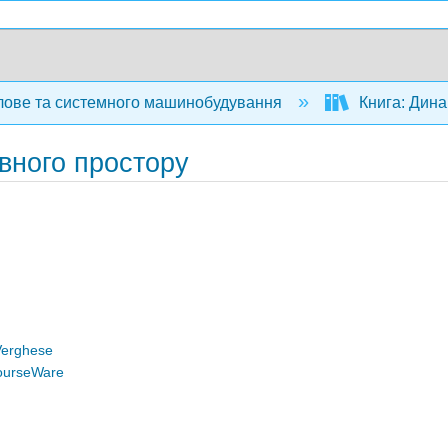
ове та системного машинобудування
Книга: Дина
авного простору
Verghese
ourseWare