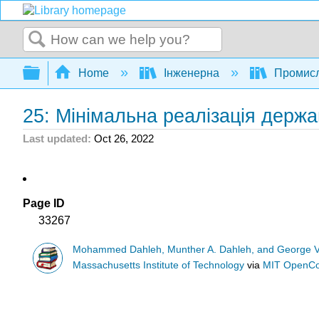
Search
Expand/collapse global hierarchy
Home
Інженерна
Промисл
25: Мінімальна реалізація держ
Last updated
Oct 26, 2022
Page ID
33267
Mohammed Dahleh, Munther A. Dahleh, and George 
Massachusetts Institute of Technology
via
MIT OpenC