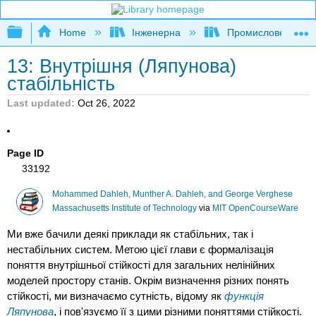
Expand/collapse global hierarchy
Home
Інженерна
Промислове та си
13: Внутрішня (Ляпунова)
стабільність
Last updated
Oct 26, 2022
Page ID
33192
Mohammed Dahleh, Munther A. Dahleh, and George Verghese
Massachusetts Institute of Technology
via
MIT OpenCourseWare
Ми вже бачили деякі приклади як стабільних, так і
нестабільних систем. Метою цієї глави є формалізація
поняття внутрішньої стійкості для загальних нелінійних
моделей простору станів. Окрім визначення різних понять
стійкості, ми визначаємо сутність, відому як
функція
Ляпунова
, і пов'язуємо її з цими різними поняттями стійкості.