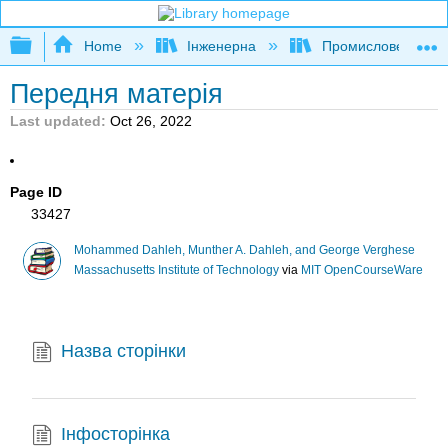
Expand/collapse global hierarchy
Home
Інженерна
Промислове та си
Передня матерія
Last updated
Oct 26, 2022
Page ID
33427
Mohammed Dahleh, Munther A. Dahleh, and George Verghese
Massachusetts Institute of Technology
via
MIT OpenCourseWare
Назва сторінки
Інфосторінка