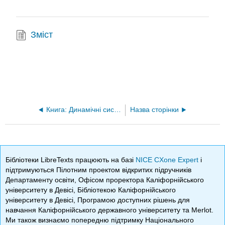
Зміст
Книга: Динамічні системи та управління (Dahleh, Dahleh та Verghese)
Назва сторінки
Бібліотеки LibreTexts працюють на базі
NICE CXone Expert
і
підтримуються Пілотним проектом відкритих підручників
Департаменту освіти, Офісом проректора Каліфорнійського
університету в Девісі, Бібліотекою Каліфорнійського
університету в Девісі, Програмою доступних рішень для
навчання Каліфорнійського державного університету та Merlot.
Ми також визнаємо попередню підтримку Національного