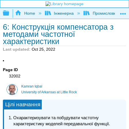
Expand/collapse global hierarchy
Home
Інженерна
Промислове та си
6: Конструкція компенсатора з
методами частотної
характеристики
Last updated
Oct 25, 2022
Page ID
32002
Kamran Iqbal
University of Arkansas at Little Rock
Цілі навчання
Охарактеризувати та побудувати частотну
характеристику моделей передавальної функції.