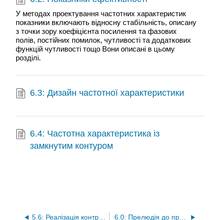
У методах проектування частотних характеристик
показники включають відносну стабільність, описану
з точки зору коефіцієнта посилення та фазових
полів, постійних помилок, чутливості та додаткових
функцій чутливості тощо Вони описані в цьому
розділі.
6.3: Дизайн частотної характеристики
6.4: Частотна характеристика із
замкнутим контуром
5.6: Реалізація контролера
6.0: Прелюдія до проектування компенсатора з методами частотної характеристики