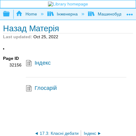
Expand/collapse global hierarchy
Home
Інженерна
Машинобудуванн
Назад Матерія
Last updated
Oct 25, 2022
Page ID
Індекс
32156
Глосарій
17.3: Класні дебати
Індекс