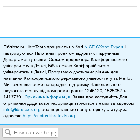
Бібліотеки LibreTexts працюють на базі
NICE CXone Expert
і
підтримуються Пілотним проектом відкритих підручників
Департаменту освіти, Офісом проректора Каліфорнійського
університету в Девісі, Бібліотекою Каліфорнійського
університету в Девісі, Програмою доступних рішень для
навчання Каліфорнійського державного університету та Merlot.
Ми також визнаємо попередню підтримку Національного
наукового фонду під номерами грантів 1246120, 1525057 та
1413739.
Юридична інформація
. Заява про доступність Для
отримання додаткової інформації зв’яжіться з нами за адресою
info@libretexts.org
або перегляньте нашу сторінку статусу за
адресою
https://status.libretexts.org
.